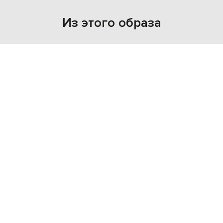
Из этого образа
NEW
NEW
BRUNELLO CUCINELLI
BRUNELLO CUCINELLI
33 192 грн
95 698 грн
XS
S
M
L
XS
S
M
XL