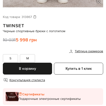
ИЩЕТЕ НОВЫЙ ОБРАЗ?
Давайте подберем что-то еще
Код товара:
313867
TWINSET
Похожие товары
Черные спортивные брюки с логотипом
10 031
5 998 грн
Таблица размеров
S
M
В корзину
Купить в 1 клик
Консультация стилиста
Сертификаты
Подарочные электронные сертификаты