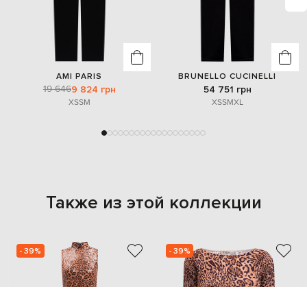
AMI PARIS
BRUNELLO CUCINELLI
19 646
9 824 грн
54 751 грн
XS
S
M
XS
S
M
XL
Также из этой коллекции
- 39%
- 39%