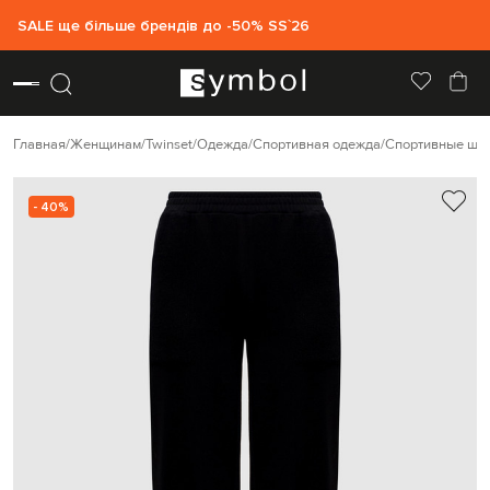
SALE ще більше брендів до -50% SS`26
Главная
Женщинам
Twinset
Одежда
Спортивная одежда
Спортивные шт
- 40%