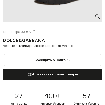
ИЩЕТЕ НОВЫЙ ОБРАЗ?
Давайте подберем что-то еще
Код товара:
331619
DOLCE&GABBANA
Похожие товары
Черные комбинированные кроссовки Athletic
Сообщить о наличии
Показать похожие товары
27
400
+
57
лет на рынке
мировых брендов
бутиков в Украине