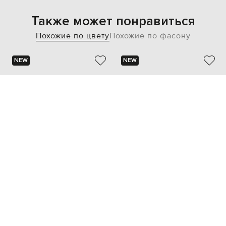
Также может понравиться
Похожие по цвету
Похожие по фасону
NEW
NEW
STEFANO RICCI
STEFANO RICCI
61 627 грн
77 654 грн
41
42
43
44
45
41
42
43
44
45