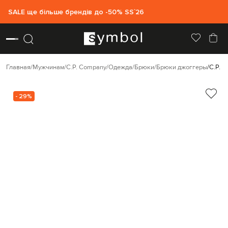
SALE ще більше брендів до -50% SS`26
Главная
Мужчинам
C.P. Company
Одежда
Брюки
Брюки джоггеры
C.P. 
- 29%