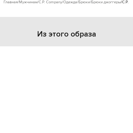
Главная
Мужчинам
C.P. Company
Одежда
Брюки
Брюки джоггеры
C.P. 
Из этого образа
- 30%
C.P. COMPANY
24 300
17 010 грн