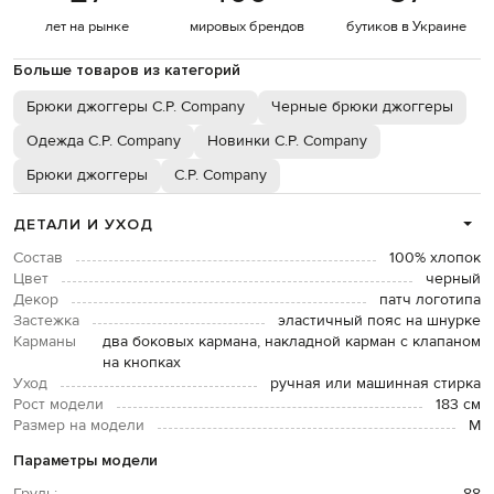
лет на рынке
мировых брендов
бутиков в Украине
Больше товаров из категорий
Брюки джоггеры C.P. Company
Черные брюки джоггеры
Одежда C.P. Company
Новинки C.P. Company
Брюки джоггеры
C.P. Company
ДЕТАЛИ И УХОД
Состав
100% хлопок
Цвет
черный
Декор
патч логотипа
Застежка
эластичный пояс на шнурке
Карманы
два боковых кармана, накладной карман с клапаном
на кнопках
Уход
ручная или машинная стирка
Рост модели
183 см
Размер на модели
М
Параметры модели