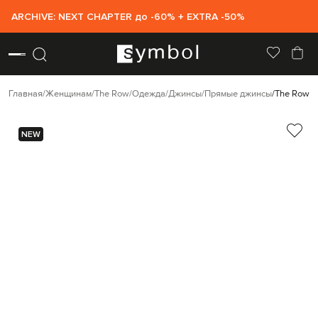
ARCHIVE: NEXT CHAPTER до -60% + EXTRA -50%
Главная
Женщинам
The Row
Одежда
Джинсы
Прямые джинсы
The Row Ч
NEW