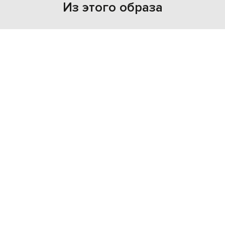
Из этого образа
NEW
NEW
THE ROW
THE ROW
80 963 грн
697 950 грн
M
S