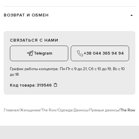
ВОЗВРАТ И ОБМЕН
СВЯЗАТЬСЯ С НАМИ
Telegram
+38 044 365 94 94
График работы колцентра:
Пн-Пт с 9 до 21, Сб с 10 до 19, Вс с 10
до 18
Код товара:
319546
Главная
Женщинам
The Row
Одежда
Джинсы
Прямые джинсы
The Row Ч