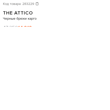
Код товара:
283229
THE ATTICO
Черные брюки карго
47 358
14 219 грн
Таблица размеров
36(XXXS)
40(XS)
В корзину
Купить в 1 клик
Консультация стилиста
Наличие в бутиках
Сертификаты
Подарочные электронные сертификаты