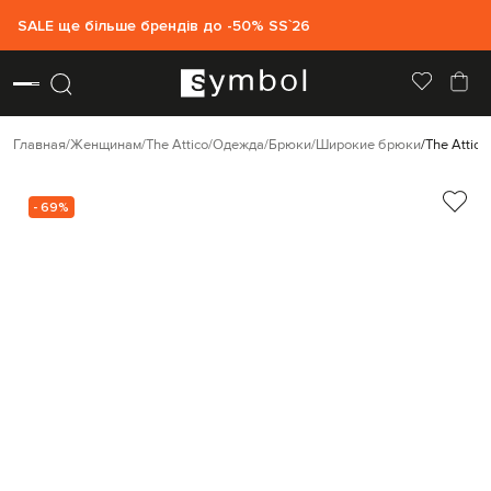
SALE ще більше брендів до -50% SS`26
Главная
Женщинам
The Attico
Одежда
Брюки
Широкие брюки
The Attic
- 69%