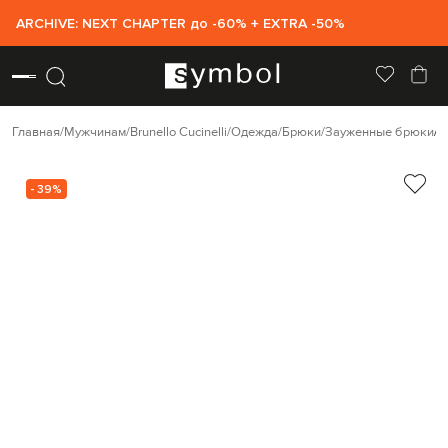
ARCHIVE: NEXT CHAPTER до -60% + EXTRA -50%
Главная
Мужчинам
Brunello Cucinelli
Одежда
Брюки
Зауженные брюки
B
- 39%