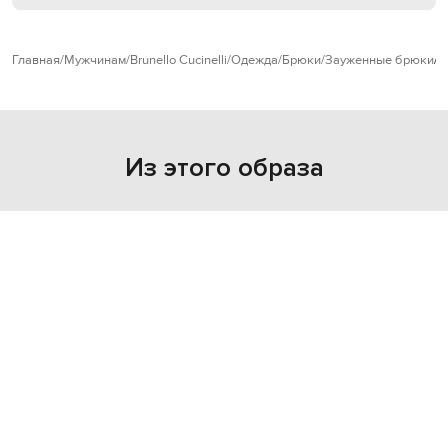
Главная
Мужчинам
Brunello Cucinelli
Одежда
Брюки
Зауженные брюки
B
Из этого образа
- 40%
- 40%