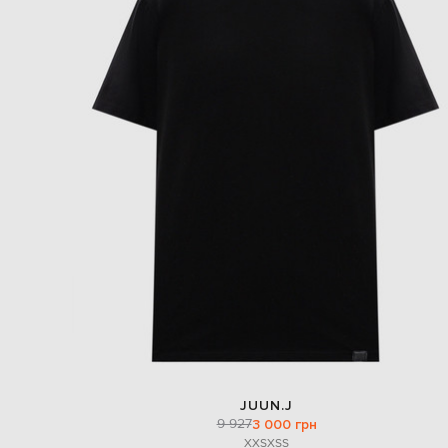
JUUN.J
9 927
3 000 грн
XXS
XS
S