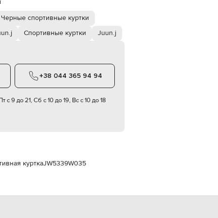
й
Italy
€
Черные спортивные куртки
EUR
Latvia
un.j
Спортивные куртки
Juun.j
€
EUR
Lithuania
€
+38 044 365 94 94
EUR
Luxembourg
€
т с 9 до 21, Сб с 10 до 19, Вс с 10 до 18
EUR
Netherlands
€
PLN
Poland
zł
тивная куртка
JW5339W035
EUR
Portugal
€
EUR
Romania
€