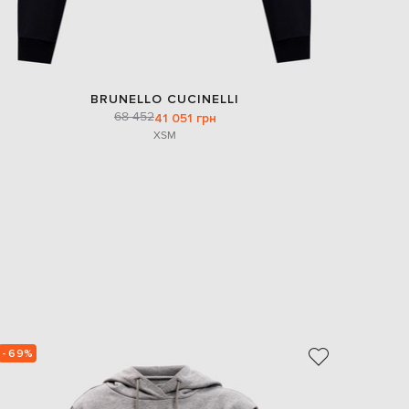
BRUNELLO CUCINELLI
68 452
41 051 грн
XS
M
- 69%
- 69%