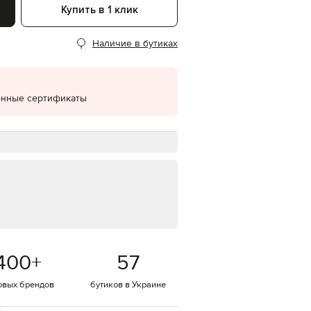
Купить в 1 клик
EUR
Denmark
€
Наличие в бутиках
EUR
Estonia
€
онные сертификаты
EUR
Finland
€
EUR
France
€
EUR
Germany
€
EUR
Greece
€
400
+
57
EUR
Hungary
€
овых брендов
бутиков в Украине
EUR