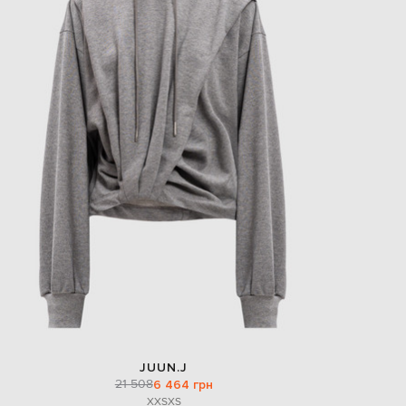
JUUN.J
21 508
6 464 грн
XXS
XS