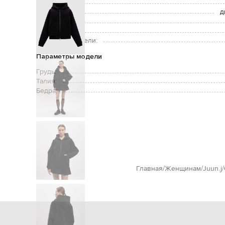
Застежка:
Карманы:
д
Уход:
Рост модели:
Размер на модели:
Параметры модели
Грудь:
Талия:
Бедра:
Главная
Женщинам
Juun.j