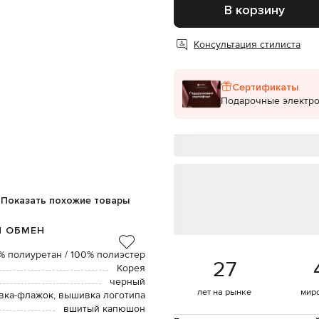
В корзину
Консультация стилиста
Сертификаты
Подарочные электр
Показать похожие товары
И ОБМЕН
% полиуретан / 100% полиэстер
27
Корея
черный
лет на рынке
мир
вка-флажок, вышивка логотипа
вшитый капюшон