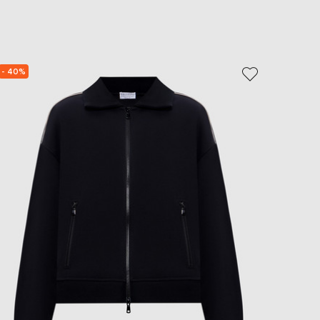
EUR
Slovakia
€
EUR
Slovenia
- 40%
NEW
€
EUR
Spain
€
EUR
Sweden
€
UAH
Ukraine
₴
EUR
Other
€