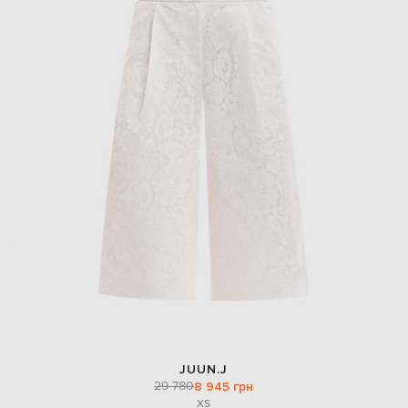
JUUN.J
29 780
8 945 грн
XS