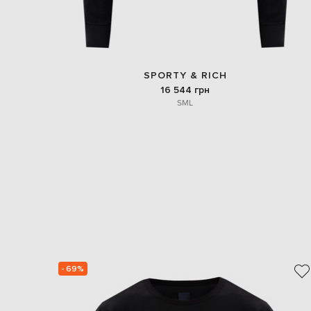
SPORTY & RICH
16 544 грн
S
M
L
- 69%