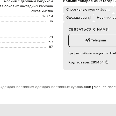
Больше товаров из категори
молния с двойным бегунком
ва боковых накладных кармана
Спортивные куртки Juun.j
сухая чистка
178 см
Одежда Juun.j
Новинки Ju
36
СВЯЗАТЬСЯ С НАМИ
78
Telegram
60
87
График работы колцентра:
Пн-П
Код товара:
285454
Одежда
Спортивная одежда
Спортивные куртки
Juun.j Черная спор