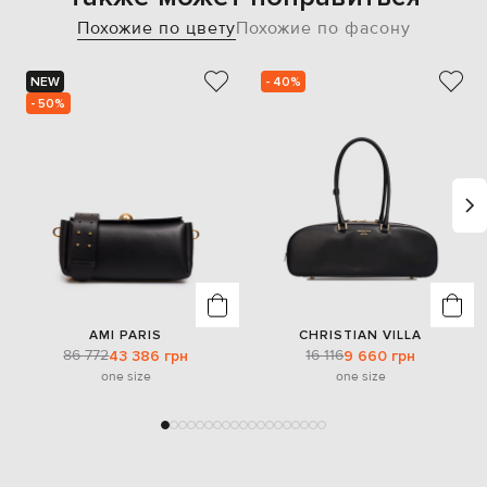
Похожие по цвету
Похожие по фасону
NEW
- 40%
- 50%
AMI PARIS
CHRISTIAN VILLA
86 772
16 116
43 386 грн
9 660 грн
one size
one size