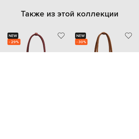
Также из этой коллекции
NEW
NEW
- 29%
- 30%
CHRISTIAN VILLA
CHRISTIAN VILLA
15 186
13 740
10 641 грн
9 608 грн
one size
one size