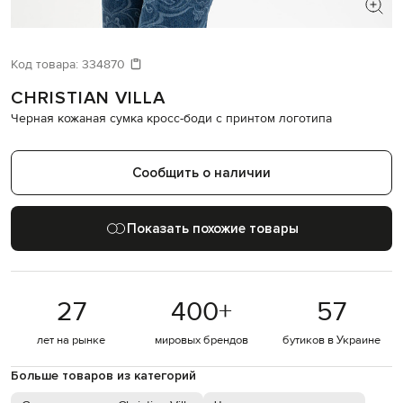
ИЩЕТЕ НОВЫЙ ОБРАЗ?
Давайте подберем что-то еще
Код товара:
334870
CHRISTIAN VILLA
Похожие товары
Черная кожаная сумка кросс-боди с принтом логотипа
Сообщить о наличии
Показать похожие товары
27
400
+
57
лет на рынке
мировых брендов
бутиков в Украине
Больше товаров из категорий