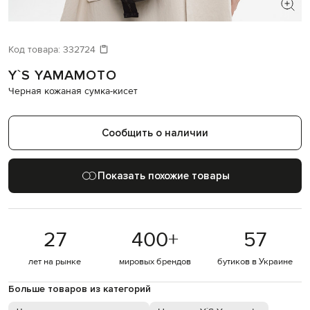
ИЩЕТЕ НОВЫЙ ОБРАЗ?
Давайте подберем что-то еще
Код товара:
332724
Y`S YAMAMOTO
Похожие товары
Черная кожаная сумка-кисет
Сообщить о наличии
Показать похожие товары
27
400
+
57
лет на рынке
мировых брендов
бутиков в Украине
Больше товаров из категорий