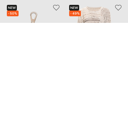
NEW
NEW
- 50%
- 49%
Y`S YAMAMOTO
Y`S YAMAMOTO
5 378
38 983
2 689 грн
19 492 грн
2
M
Добавьте уют и красоту