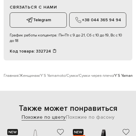
СВЯЗАТЬСЯ С НАМИ
Telegram
+38 044 365 94 94
График работы колцентра:
Пн-Пт с 9 до 21, Сб с 10 до 19, Вс с 10
до 18
Код товара:
332724
Главная
Женщинам
Y`S Yamamoto
Сумки
Сумки через плечо
Y`S Yamamo
Также может понравиться
Похожие по цвету
Похожие по фасону
NEW
NEW