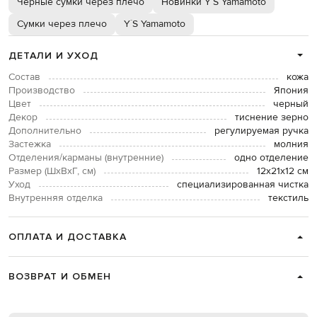
Черные сумки через плечо
Новинки Y`S Yamamoto
Сумки через плечо
Y`S Yamamoto
ДЕТАЛИ И УХОД
Состав
кожа
Производство
Япония
Цвет
черный
Декор
тиснение зерно
Дополнительно
регулируемая ручка
Застежка
молния
Отделения/карманы (внутренние)
одно отделение
Размер (ШхВхГ, см)
12х21х12 см
Уход
специализированная чистка
Внутренняя отделка
текстиль
ОПЛАТА И ДОСТАВКА
ВОЗВРАТ И ОБМЕН