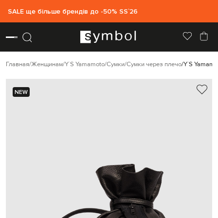
SALE ще більше брендів до -50% SS`26
Главная
Женщинам
Y`S Yamamoto
Сумки
Сумки через плечо
Y`S Yamamo
NEW