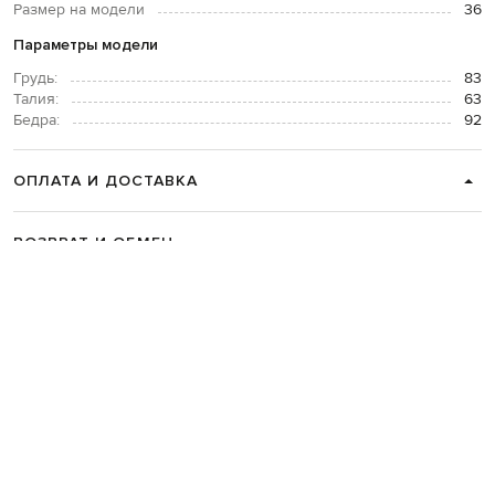
Размер на модели
36
Параметры модели
Грудь:
83
Талия:
63
Бедра:
92
ОПЛАТА И ДОСТАВКА
ВОЗВРАТ И ОБМЕН
СВЯЗАТЬСЯ С НАМИ
Telegram
+38 044 365 94 94
График работы колцентра:
Пн-Пт с 9 до 21, Сб с 10 до 19, Вс с 10
до 18
Код товара:
333894