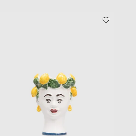
EUR
Slovakia
€
EUR
Slovenia
€
EUR
Spain
€
EUR
Sweden
€
UAH
Ukraine
₴
EUR
Other
€