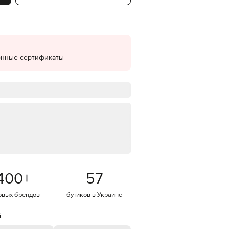
EUR
Denmark
€
EUR
Estonia
онные сертификаты
€
EUR
Finland
€
EUR
France
€
EUR
Germany
€
EUR
Greece
400
+
57
€
овых брендов
бутиков в Украине
EUR
Hungary
€
й
EUR