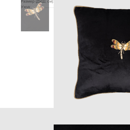
Размер (ДхШ, см):
Уход:
Главная
Home
Les Otto