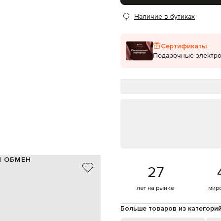
Наличие в бутиках
Сертификаты
Подарочные электр
И ОБМЕН
27
35% хлопок, 65% вискоза
ричневый, желтый, золотистый
лет на рынке
мир
бочки, фактурное окантование
наполнитель - 100% полиэстер
Больше товаров из категори
молния