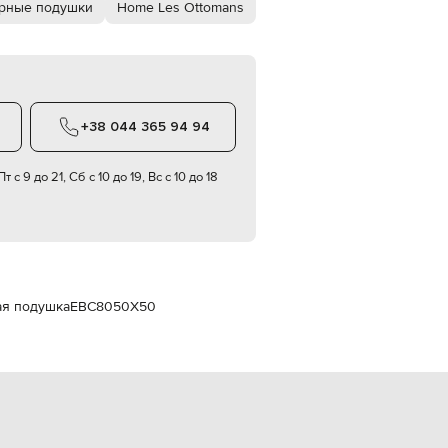
рные подушки
Home Les Ottomans
Italy
€
EUR
Latvia
€
EUR
Lithuania
+38 044 365 94 94
€
EUR
т с 9 до 21, Сб с 10 до 19, Вс с 10 до 18
Luxembourg
€
EUR
Netherlands
€
PLN
Poland
ая подушка
EBC8050X50
zł
EUR
Portugal
€
EUR
Romania
€