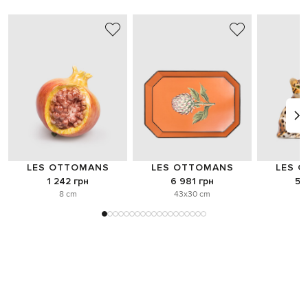
LES OTTOMANS
LES OTTOMANS
LES 
1 242 грн
6 981 грн
5 
8 cm
43x30 cm
o