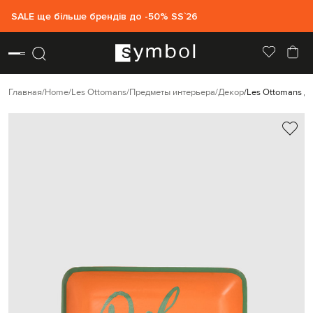
SALE ще більше брендів до -50% SS`26
Главная
Home
Les Ottomans
Предметы интерьера
Декор
Les Ottomans Д