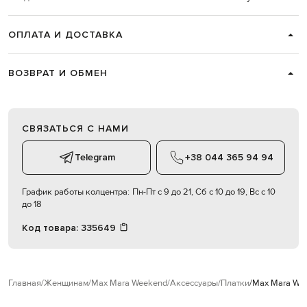
ОПЛАТА И ДОСТАВКА
ВОЗВРАТ И ОБМЕН
СВЯЗАТЬСЯ С НАМИ
Telegram
+38 044 365 94 94
График работы колцентра:
Пн-Пт с 9 до 21, Сб с 10 до 19, Вс с 10
до 18
Код товара:
335649
Главная
Женщинам
Max Mara Weekend
Аксессуары
Платки
Max Mara We