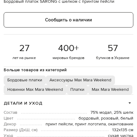
Бордовый платок SARONG с шелком с принтом пейсли
Сообщить о наличии
27
400
+
57
лет на рынке
мировых брендов
бутиков в Украине
Больше товаров из категорий
Бордовые платки
Аксессуары Max Mara Weekend
Новинки Max Mara Weekend
Платки
Max Mara Weekend
ДЕТАЛИ И УХОД
Состав
75% модал, 25% шелк
Цвет
бордовый, розовый, белый
Декор
принт пейсли, принт логотипа, окантование
Размер (ДхШ, см)
132х135 см
Уход
сухая чистка