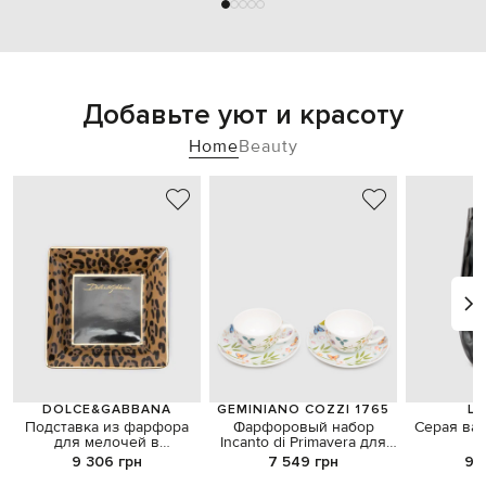
Добавьте уют и красоту
Home
Beauty
DOLCE&GABBANA
GEMINIANO COZZI 1765
LA
Подставка из фарфора
Фарфоровый набор
Серая ва
для мелочей в
Incanto di Primavera для
анималистичный принт с
кофе 4 шт. в подарочной
9 306 грн
7 549 грн
9 
логотипом
коробке