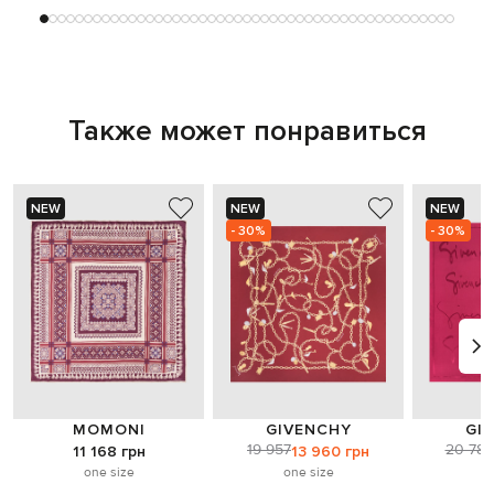
Также может понравиться
NEW
NEW
NEW
- 30%
- 30%
MOMONI
GIVENCHY
GI
19 957
20 784
11 168 грн
13 960 грн
one size
one size
o