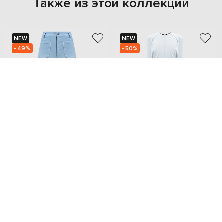
Также из этой коллекции
NEW
NEW
- 49%
- 50%
VICTORIA BECKHAM
VICTORIA BECKHAM
28 384
62 248
14 219 грн
31 124 грн
S/M
M