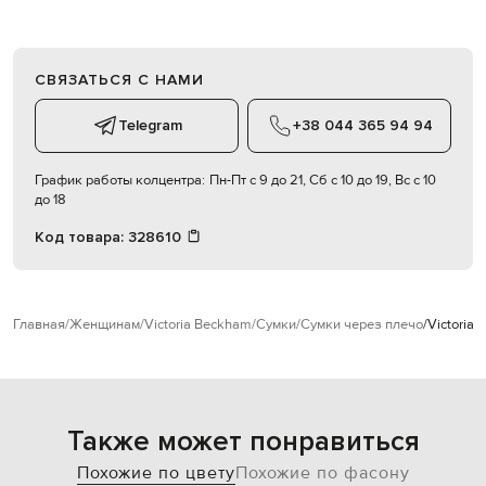
СВЯЗАТЬСЯ С НАМИ
Telegram
+38 044 365 94 94
График работы колцентра:
Пн-Пт с 9 до 21, Сб с 10 до 19, Вс с 10
до 18
Код товара:
328610
Главная
Женщинам
Victoria Beckham
Сумки
Сумки через плечо
Victoria
Также может понравиться
Похожие по цвету
Похожие по фасону