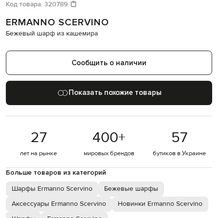
Давайте подберем что-то еще
Код товара:
320789
ERMANNO SCERVINO
Похожие товары
Бежевый шарф из кашемира
Сообщить о наличии
Показать похожие товары
27
400
+
57
лет на рынке
мировых брендов
бутиков в Украине
Больше товаров из категорий
Шарфы Ermanno Scervino
Бежевые шарфы
Аксессуары Ermanno Scervino
Новинки Ermanno Scervino