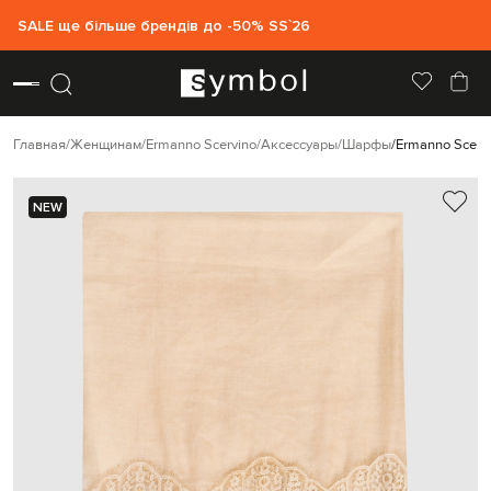
SALE ще більше брендів до -50% SS`26
Главная
Женщинам
Ermanno Scervino
Аксессуары
Шарфы
Ermanno Scer
NEW