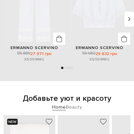
ERMANNO SCERVINO
ERMANNO SCERVINO
55 889
59 663
27 971 грн
29 832 грн
XS/S
S/M
M/L
XS/S
S/M
M/L
Добавьте уют и красоту
Home
Beauty
NEW