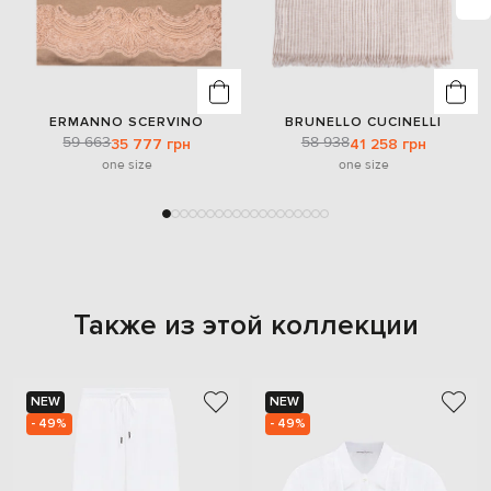
ERMANNO SCERVINO
BRUNELLO CUCINELLI
59 663
58 938
35 777 грн
41 258 грн
one size
one size
Также из этой коллекции
NEW
NEW
- 49%
- 49%