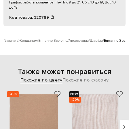
График работы колцентра:
Пн-Пт с 9 до 21, Сб с 10 до 19, Вс с 10
до 18
Код товара:
320789
Главная
Женщинам
Ermanno Scervino
Аксессуары
Шарфы
Ermanno Scer
Также может понравиться
Похожие по цвету
Похожие по фасону
- 40%
NEW
- 29%