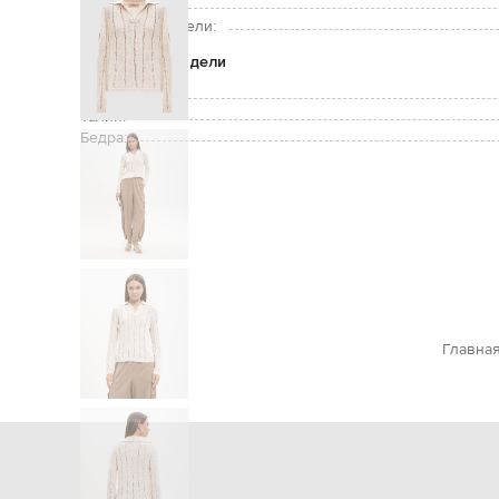
Рост модели:
Размер на модели:
Параметры модели
Грудь:
Талия:
Бедра:
Главна