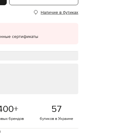
EUR
Наличие в бутиках
Denmark
€
EUR
Estonia
€
онные сертификаты
EUR
Finland
€
EUR
France
€
EUR
Germany
€
EUR
Greece
400
+
57
€
EUR
овых брендов
бутиков в Украине
Hungary
€
й
EUR