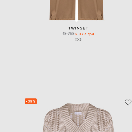
TWINSET
13 753
6 877 грн
XXS
- 39%