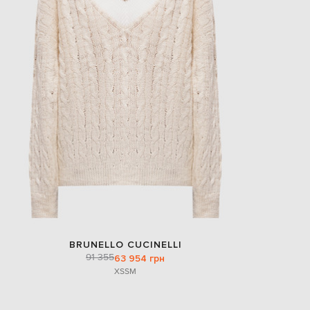
BRUNELLO CUCINELLI
91 355
63 954 грн
XS
S
M