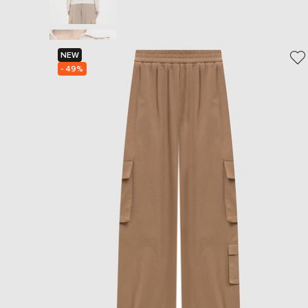
NEW
- 49%