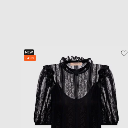
NEW
- 49%