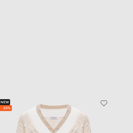
NEW
- 69%
- 29%