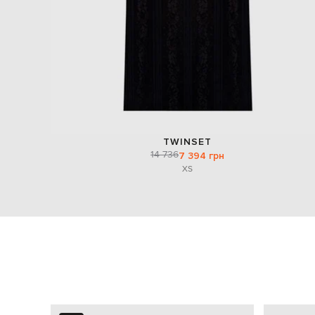
TWINSET
14 736
7 394 грн
XS