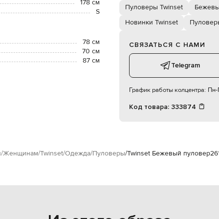
178 см
Пуловеры Twinset
Бежевы
S
Новинки Twinset
Пуловер
78 см
СВЯЗАТЬСЯ С НАМИ
70 см
87 см
Telegram
График работы колцентра:
Пн-П
Код товара:
333874
я
Женщинам
Twinset
Одежда
Пуловеры
Twinset Бежевый пуловер
26