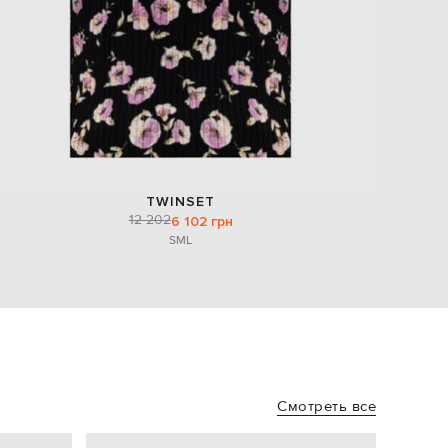
TWINSET
12 202
6 102 грн
S
M
L
Смотреть все