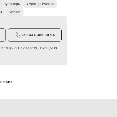
Italy
е пуловеры
Одежда Twinset
€
ы
Twinset
EUR
Latvia
€
EUR
Lithuania
+38 044 365 94 94
€
EUR
т с 9 до 21, Сб с 10 до 19, Вс с 10 до 18
Luxembourg
€
EUR
Netherlands
€
PLN
Poland
1TP3490
zł
EUR
Portugal
€
EUR
Romania
€