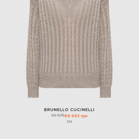
BRUNELLO CUCINELLI
99 575
69 693 грн
S
M