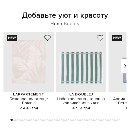
Добавьте уют и красоту
Home
Beauty
NEW
NEW
L'APPARTEMENT
LA DOUBLEJ
A
Бежевое полотенце
Набор зеленых столовых
Аромати
Botanic
ковриков из льна в
Berry
полоску
2 483 грн
4 551 грн
3 