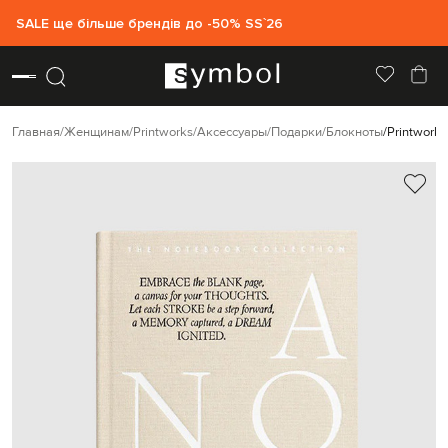
SALE ще більше брендів до -50% SS`26
Главная
Женщинам
Printworks
Аксессуары
Подарки
Блокноты
Printwork