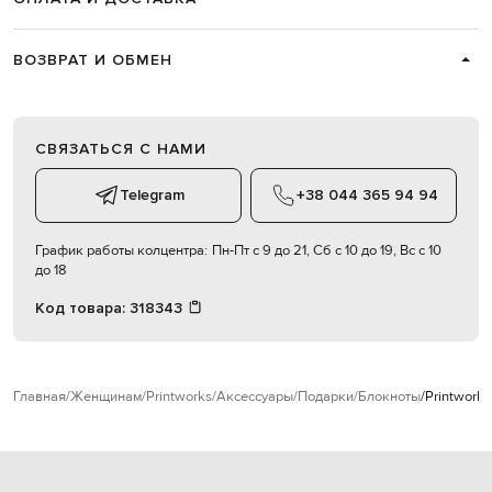
ВОЗВРАТ И ОБМЕН
СВЯЗАТЬСЯ С НАМИ
Telegram
+38 044 365 94 94
График работы колцентра:
Пн-Пт с 9 до 21, Сб с 10 до 19, Вс с 10
до 18
Код товара:
318343
Главная
Женщинам
Printworks
Аксессуары
Подарки
Блокноты
Printwork