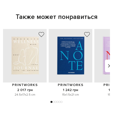
Также может понравиться
PRINTWORKS
PRINTWORKS
PRI
2 017 грн
1 242 грн
1 
24.5x17x2.5 cm
15x1.5x21 cm
15x