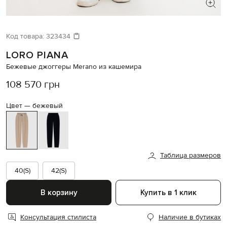
ИЩЕТЕ НОВЫЙ ОБРАЗ?
Давайте подберем что-то еще
Код товара:
323434
LORO PIANA
Похожие товары
Бежевые джоггеры Merano из кашемира
108 570 грн
Цвет —
бежевый
Таблица размеров
40(S)
42(S)
В корзину
Купить в 1 клик
Консультация стилиста
Наличие в бутиках