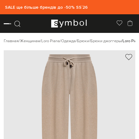
SALE ще більше брендів до -50% SS`26
Главная
Женщинам
Loro Piana
Одежда
Брюки
Брюки джоггеры
Loro Pia