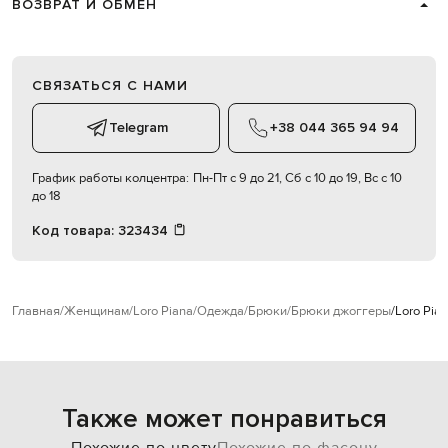
ВОЗВРАТ И ОБМЕН
СВЯЗАТЬСЯ С НАМИ
Telegram
+38 044 365 94 94
График работы колцентра:
Пн-Пт с 9 до 21, Сб с 10 до 19, Вс с 10
до 18
Код товара:
323434
Главная
Женщинам
Loro Piana
Одежда
Брюки
Брюки джоггеры
Loro Pia
Также может понравиться