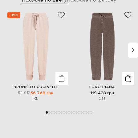
Похожие по цвету
Похожие по фасону
- 39%
BRUNELLO CUCINELLI
LORO PIANA
94 612
56 768 грн
119 428 грн
XL
XS
S