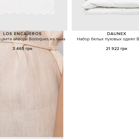
LOS ENCAJEROS
DAUNEX
цвета айвори Bodoques из льна
Набор белых пуховых одеял B
3 465 грн
21 922 грн