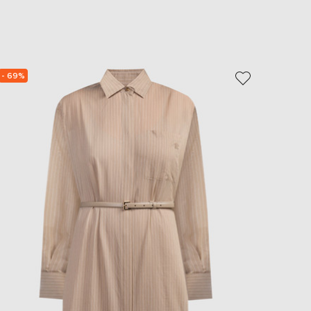
EUR
Slovakia
€
EUR
Slovenia
€
- 69%
- 39%
EUR
Spain
€
EUR
Sweden
€
UAH
Ukraine
₴
EUR
Other
€