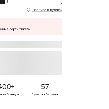
EUR
Наличие в бутиках
Denmark
€
EUR
Estonia
€
онные сертификаты
EUR
Finland
€
EUR
France
€
EUR
Germany
€
EUR
Greece
400
+
57
€
EUR
овых брендов
бутиков в Украине
Hungary
€
й
EUR