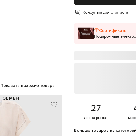
Консультация стилиста
Сертификаты
Подарочные электр
Показать похожие товары
И ОБМЕН
27
100% лен
Италия
лет на рынке
мир
бежевый
ка мониль, разрезы на рукавах
Больше товаров из категори
съемный пояс