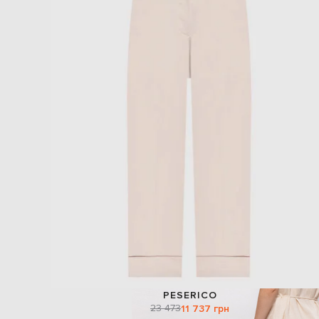
PESERICO
23 473
11 737 грн