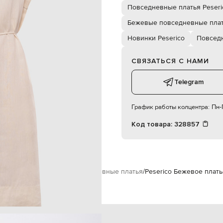
два кармана в боковых швах
Повседневные платья Peseri
 машинная стирка, сухая чистка
176 см
Бежевые повседневные пла
42
Новинки Peserico
Повсед
СВЯЗАТЬСЯ С НАМИ
83 см
60 см
90 см
Telegram
График работы колцентра:
Пн-П
Код товара:
328857
erico
Одежда
Платья
Повседневные платья
Peserico Бежевое плать