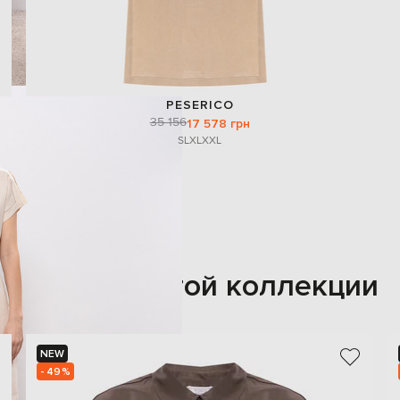
PESERICO
35 156
17 578 грн
S
L
XL
XXL
Также из этой коллекции
NEW
- 49%