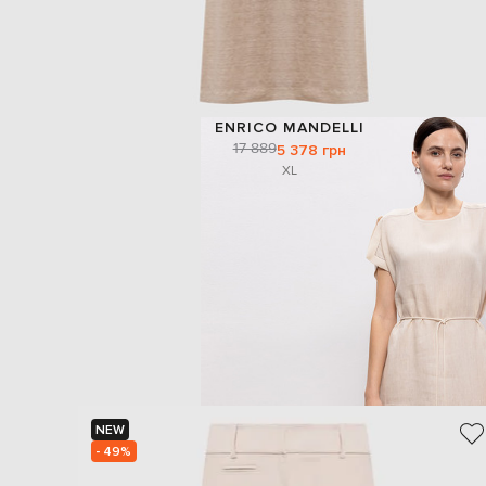
ENRICO MANDELLI
17 889
5 378 грн
XL
NEW
- 49%