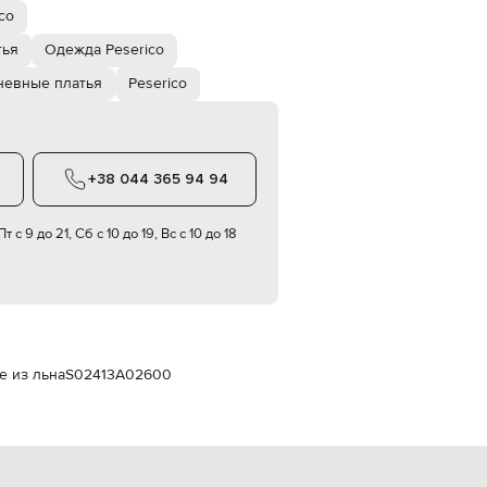
Italy
co
€
тья
Одежда Peserico
EUR
Latvia
невные платья
Peserico
€
EUR
Lithuania
€
+38 044 365 94 94
EUR
Luxembourg
€
т с 9 до 21, Сб с 10 до 19, Вс с 10 до 18
EUR
Netherlands
€
PLN
Poland
zł
е из льна
S02413A02600
EUR
Portugal
€
EUR
Romania
€