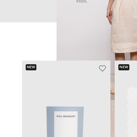
XS
S
XL
NEW
NEW