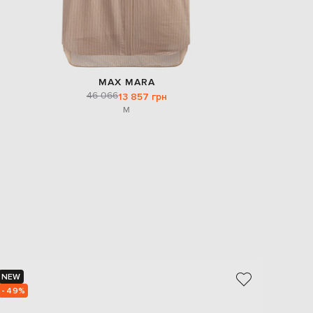
MAX MARA
46 066
13 857 грн
M
NEW
NEW
- 49%
- 49%