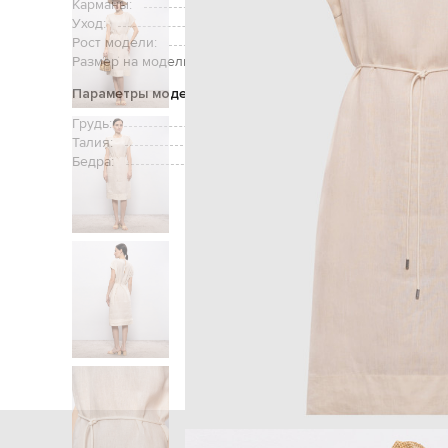
Карманы:
Уход:
ручная или
Рост модели:
Размер на модели:
Параметры модели
Грудь:
Талия:
Бедра:
Главная
Женщинам
Pes