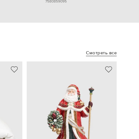
75
80
85
90
95
Смотреть все