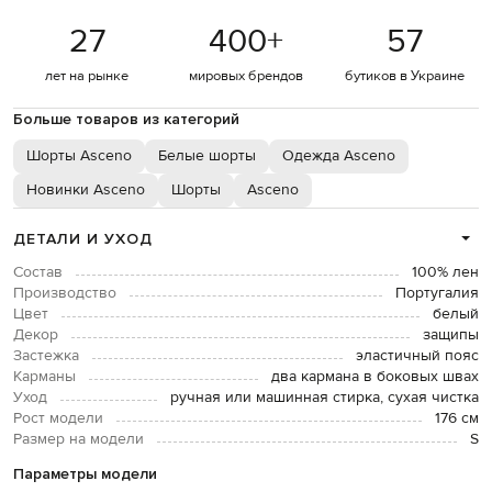
27
400
+
57
лет на рынке
мировых брендов
бутиков в Украине
Больше товаров из категорий
Шорты Asceno
Белые шорты
Одежда Asceno
Новинки Asceno
Шорты
Asceno
ДЕТАЛИ И УХОД
Состав
100% лен
Производство
Португалия
Цвет
белый
Декор
защипы
Застежка
эластичный пояс
Карманы
два кармана в боковых швах
Уход
ручная или машинная стирка, сухая чистка
Рост модели
176 см
Размер на модели
S
Параметры модели