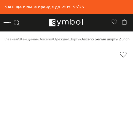
SALE ще більше брендів до -50% SS`26
Главная
Женщинам
Asceno
Одежда
Шорты
Asceno Белые шорты Zurich и