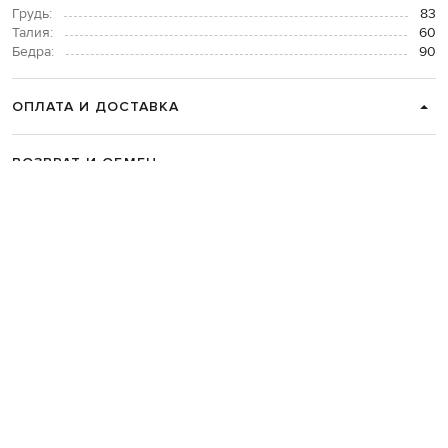
Грудь:
83
Талия:
60
Бедра:
90
ОПЛАТА И ДОСТАВКА
ВОЗВРАТ И ОБМЕН
СВЯЗАТЬСЯ С НАМИ
Telegram
+38 044 365 94 94
График работы колцентра:
Пн-Пт с 9 до 21, Сб с 10 до 19, Вс с 10
до 18
Код товара:
280664