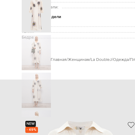
Рост модели:
Размер на модели:
Параметры модели
Грудь:
Талия:
Бедра:
Главная
Женщинам
La DoubleJ
Одежда
Пл
NEW
- 49%