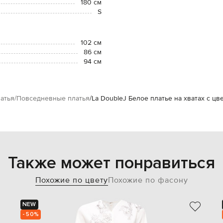
180 см
S
102 см
86 см
94 см
атья
Повседневные платья
La DoubleJ Белое платье на хватах с ц
Также может понравиться
Похожие по цвету
Похожие по фасону
NEW
- 50%