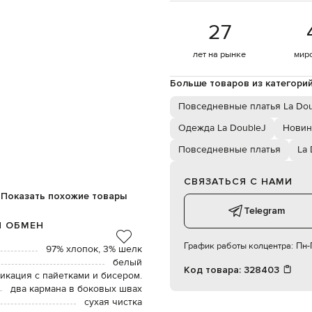
27
лет на рынке
мир
Больше товаров из категори
Повседневные платья La Dou
Одежда La DoubleJ
Новин
Повседневные платья
La 
СВЯЗАТЬСЯ С НАМИ
Показать похожие товары
Telegram
И ОБМЕН
График работы колцентра:
Пн-П
97% хлопок, 3% шелк
белый
Код товара:
328403
икация с пайетками и бисером.
два кармана в боковых швах
сухая чистка