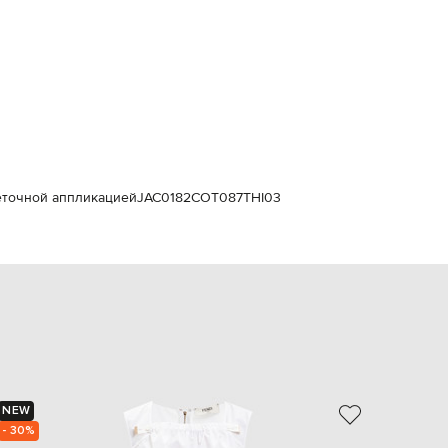
Italy
€
EUR
Latvia
€
EUR
Lithuania
€
EUR
Luxembourg
€
веточной аппликацией
JAC0182COT087THI03
EUR
Netherlands
€
PLN
Poland
zł
EUR
Portugal
€
EUR
NEW
- 69%
Romania
€
- 30%