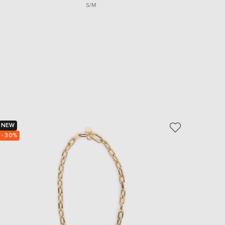
S/M
NEW
NEW
- 30%
- 29%