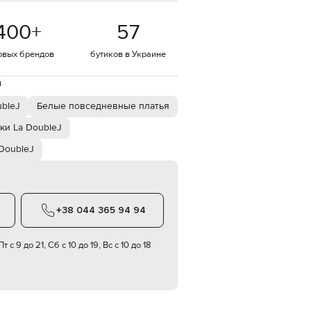
EUR
400
+
57
Denmark
€
овых брендов
бутиков в Украине
EUR
Estonia
€
й
EUR
bleJ
Белые повседневные платья
Finland
€
ки La DoubleJ
EUR
DoubleJ
France
€
EUR
Germany
€
+38 044 365 94 94
EUR
Greece
€
т с 9 до 21, Сб с 10 до 19, Вс с 10 до 18
EUR
Hungary
€
EUR