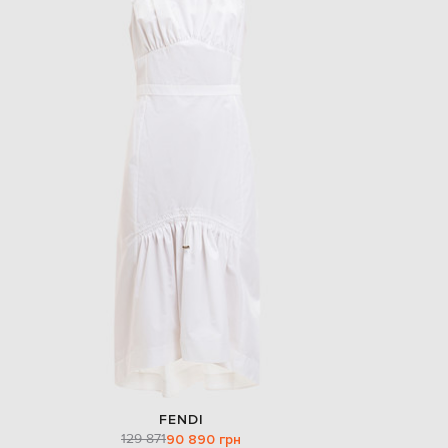
EUR
Slovakia
€
EUR
Slovenia
€
EUR
Spain
€
EUR
Sweden
€
UAH
Ukraine
₴
EUR
Other
€
FENDI
129 871
90 890 грн