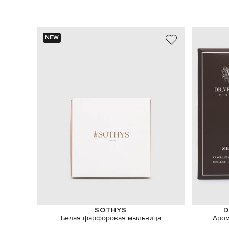
NEW
SOTHYS
D
Белая фарфоровая мыльница
Аром