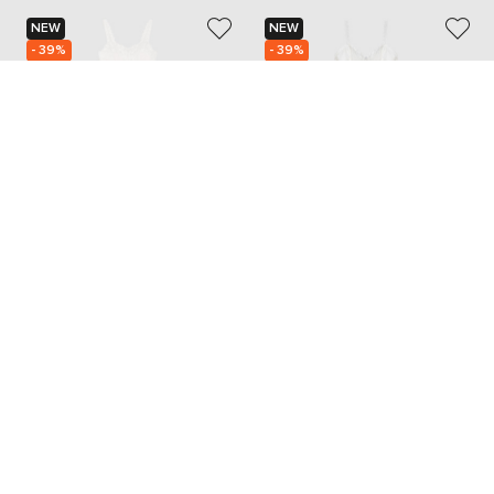
NEW
NEW
- 39%
- 39%
CHARO RUIZ
CHARO RUIZ
45 911
45 911
27 557 грн
27 557 грн
L
XS
Также из этой коллекции