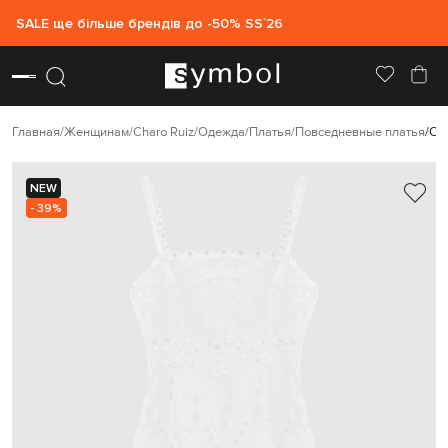
SALE ще більше брендів до -50% SS`26
Главная
Женщинам
Charo Ruiz
Одежда
Платья
Повседневные платья
Cha
NEW
- 39%