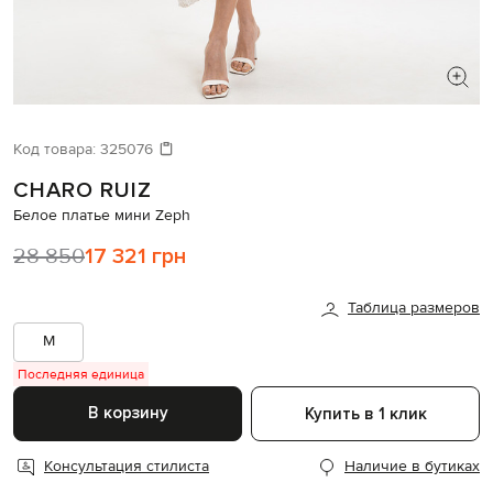
ИЩЕТЕ НОВЫЙ ОБРАЗ?
Давайте подберем что-то еще
Код товара:
325076
CHARO RUIZ
Похожие товары
Белое платье мини Zeph
28 850
17 321 грн
Таблица размеров
M
Последняя единица
В корзину
Купить в 1 клик
Консультация стилиста
Наличие в бутиках