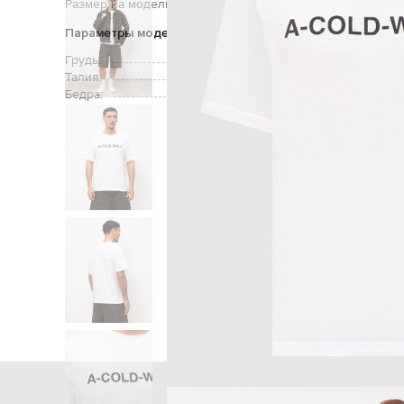
Размер на модели:
Параметры модели
Грудь:
Талия:
Бедра:
Главная
Мужчинам