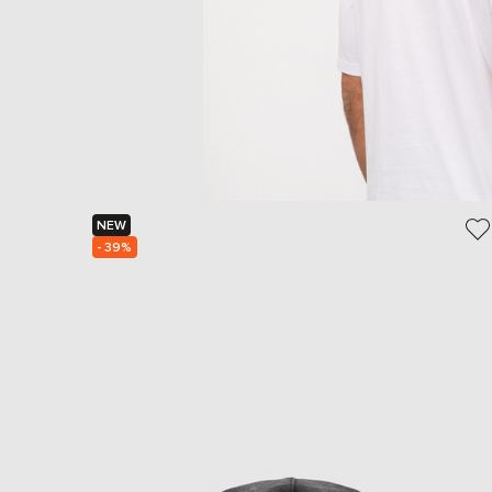
NEW
- 39%