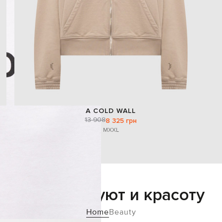
A COLD WALL
13 908
8 325 грн
M
XXL
Добавьте уют и красоту
Home
Beauty