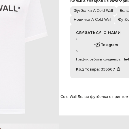
Больше товаров из категори
L
Футболки A Cold Wall
Белы
102 см
Новинки A Cold Wall
Футб
86 см
94 см
СВЯЗАТЬСЯ С НАМИ
Telegram
График работы колцентра:
Пн-П
Код товара:
335567
A Cold Wall
Одежда
Футболки
A Cold Wall Белая футболка с принтом