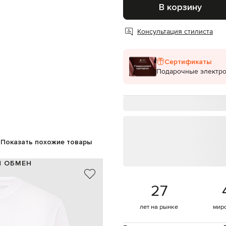
В корзину
Консультация стилиста
Сертификаты
Подарочные электр
Показать похожие товары
И ОБМЕН
100% хлопок
27
белый, черный
принт логотипа
лет на рынке
мир
ручная или машинная стирка
187 см