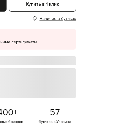
Купить в 1 клик
EUR
Denmark
€
Наличие в бутиках
EUR
Estonia
€
онные сертификаты
EUR
Finland
€
EUR
France
€
EUR
Germany
€
EUR
Greece
€
400
+
57
EUR
Hungary
€
овых брендов
бутиков в Украине
EUR