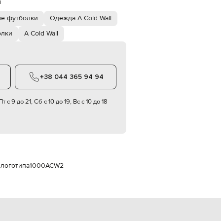
й
Italy
€
е футболки
Одежда A Cold Wall
EUR
Latvia
олки
A Cold Wall
€
EUR
Lithuania
€
+38 044 365 94 94
EUR
Luxembourg
€
т с 9 до 21, Сб с 10 до 19, Вс с 10 до 18
EUR
Netherlands
€
PLN
Poland
zł
 логотипа
1000ACW2
EUR
Portugal
€
EUR
Romania
€