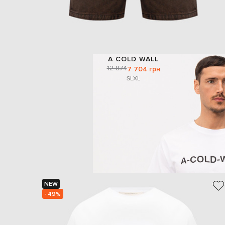
A COLD WALL
12 874
7 704 грн
S
L
XL
NEW
- 49%