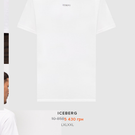
ICEBERG
10 858
5 430 грн
L
XL
XXL