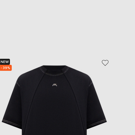
NEW
NEW
- 39%
- 39%