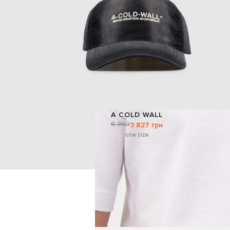
A COLD WALL
6 360
3 827 грн
one size