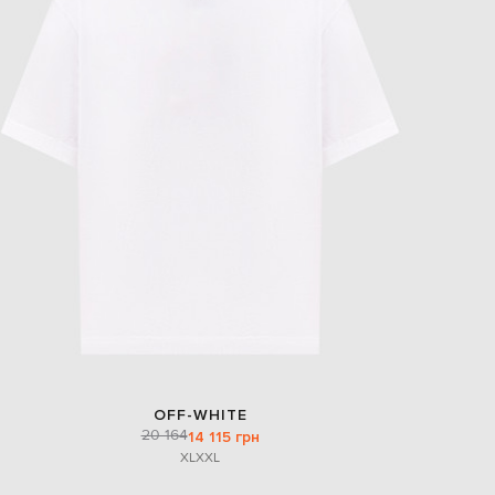
OFF-WHITE
20 164
14 115 грн
XL
XXL