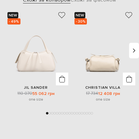
Схожі за кольором
Схожі за фасоном
NEW
NEW
- 49%
- 30%
JIL SANDER
CHRISTIAN VILLA
110 070
17 734
55 062 грн
12 408 грн
one size
one size