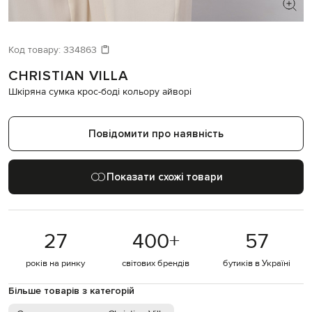
ШУКАЄТЕ НОВИЙ ОБРАЗ?
Давайте підберемо щось ще
Код товару:
334863
CHRISTIAN VILLA
Схожі товари
Шкіряна сумка крос-боді кольору айворі
Повідомити про наявність
Показати схожі товари
27
400
+
57
років на ринку
світових брендів
бутиків в Україні
Більше товарів з категорій