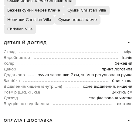
Сумки через плече Christian Villa
Бежеві сумки через плече
Сумки Christian Villa
Новинки Christian Villa
Сумки через плече
Christian Villa
ДЕТАЛІ Й ДОГЛЯД
Склад
шкіра
Виробництво
Італія
Колір
бежевий
Декор
принт логотипа
Додатково
ручка заввишки 7 см, знімна регульована ручка
Застібка
блискавка
Відділення/кишені (внутрішні)
одне відділення, кишеня
Розмір (ШхВхГ, см)
24х11х8 см
Догляд
спеціалізована чистка
Внутрішнє оздоблення
текстиль
ОПЛАТА І ДОСТАВКА