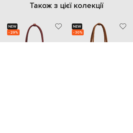
Також з цієї колекції
NEW
NEW
- 29%
- 30%
CHRISTIAN VILLA
CHRISTIAN VILLA
15 201
13 753
10 651 грн
9 617 грн
one size
one size