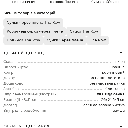
років на ринку
світових брендів
бутиків в Україні
Більше товарів з категорій
Сумки через плече The Row
Коричневі сумки через плече
Сумки The Row
Новинки The Row
Сумки через плече
The Row
ДЕТАЛІ Й ДОГЛЯД
Склад
шкіра
Виробництво
Франція
Колір
коричневий
Декор
тиснення логотипа
Додатково
регульована ручка
Застібка
блискавка
Відділення/кишені (внутрішні)
два відділення
Розмір (ШхВхГ, см)
26х21,5х5 см
Догляд
спеціалізована чистка
Внутрішнє оздоблення
замша
ОПЛАТА І ДОСТАВКА