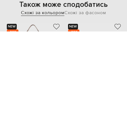
Також може сподобатись
Схожі за кольором
Схожі за фасоном
NEW
NEW
- 30%
- 39%
CHRISTIAN VILLA
GIANNI CHIARINI
13 598
21 353
9 514 грн
12 823 грн
one size
one size