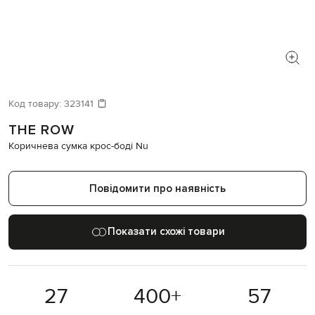
Код товару:
323141
THE ROW
Коричнева сумка крос-боді Nu
Повідомити про наявність
Показати схожі товари
27
400
+
57