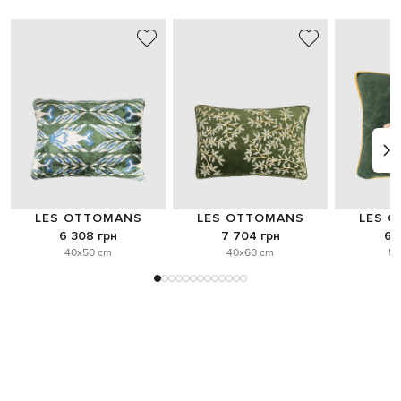
LES OTTOMANS
LES OTTOMANS
LES 
6 308 грн
7 704 грн
6 
40x50 cm
40x60 cm
50