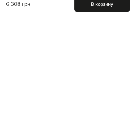
6 308 грн
В корзину
Присоединяйтесь к нам и получите доступ к
закрытым распродажам
Для неё
Для него
Подписаться