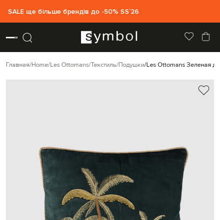
SALE ще більше брендів до -50% SS`26
Главная
Home
Les Ottomans
Текстиль
Подушки
Les Ottomans Зеленая д