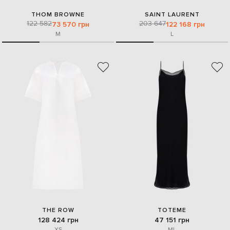
THOM BROWNE
SAINT LAURENT
122 582
203 647
73 570 грн
122 168 грн
M
L
THE ROW
TOTEME
128 424 грн
47 151 грн
XS
M
L