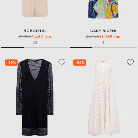
BOBOUTIC
GARY BIGENI
31 486
36 760
9 462 грн
11 065 грн
XS
S
- 39%
- 69%