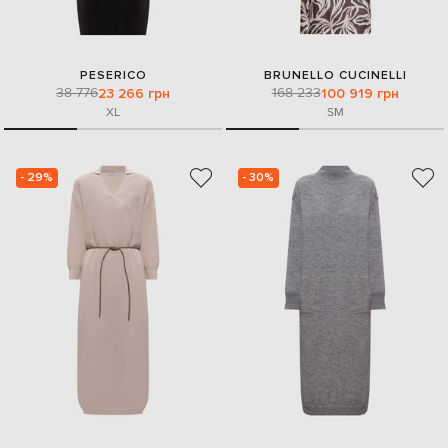
PESERICO
BRUNELLO CUCINELLI
38 776
168 233
23 266 грн
100 919 грн
XL
S
M
- 29%
- 30%