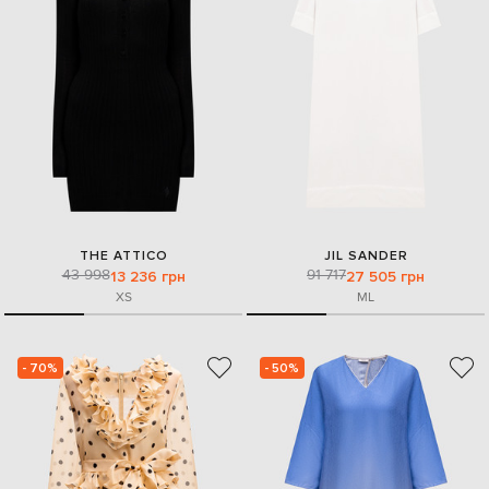
THE ATTICO
JIL SANDER
43 998
91 717
13 236 грн
27 505 грн
XS
M
L
- 70%
- 50%