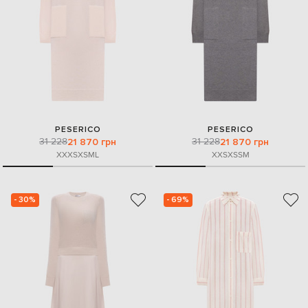
PESERICO
PESERICO
31 228
31 228
21 870 грн
21 870 грн
XXXS
XS
M
L
XXS
XS
S
M
- 30%
- 69%