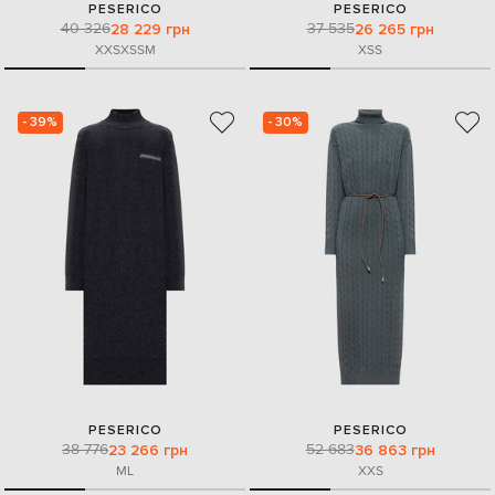
PESERICO
PESERICO
40 326
37 535
28 229 грн
26 265 грн
XXS
XS
S
M
XS
S
- 39%
- 30%
PESERICO
PESERICO
38 776
52 683
23 266 грн
36 863 грн
M
L
XXS