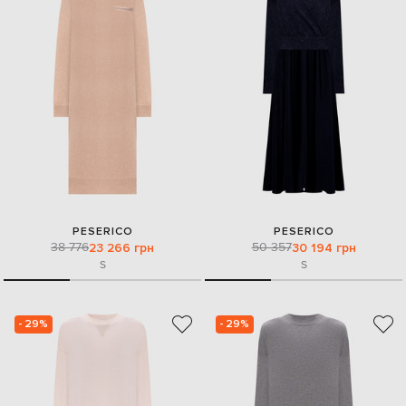
PESERICO
PESERICO
38 776
50 357
23 266 грн
30 194 грн
S
S
- 29%
- 29%