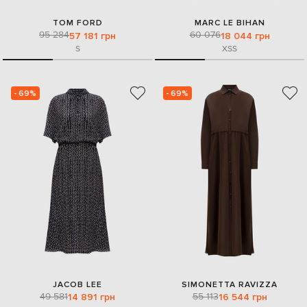
TOM FORD
MARC LE BIHAN
95 284
60 076
57 181 грн
18 044 грн
S
XS
S
- 69%
- 69%
JACOB LEE
SIMONETTA RAVIZZA
49 581
55 113
14 891 грн
16 544 грн