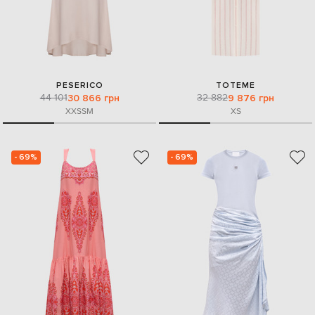
PESERICO
TOTEME
44 101
32 882
30 866 грн
9 876 грн
XXS
S
M
XS
- 69%
- 69%