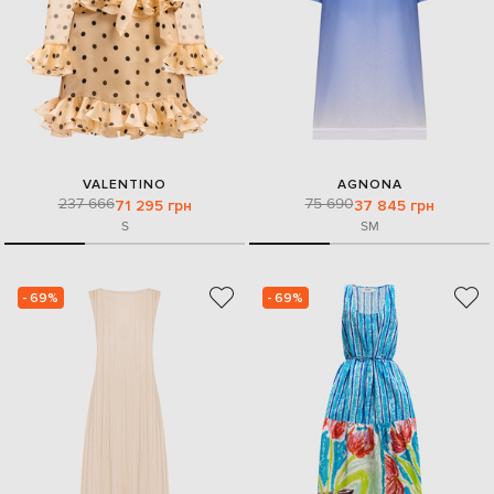
VALENTINO
AGNONA
237 666
75 690
71 295 грн
37 845 грн
S
S
M
- 69%
- 69%