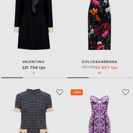
VALENTINO
DOLCE&GABBANA
131 733
221 794 грн
65 867 грн
S
M
- 39%