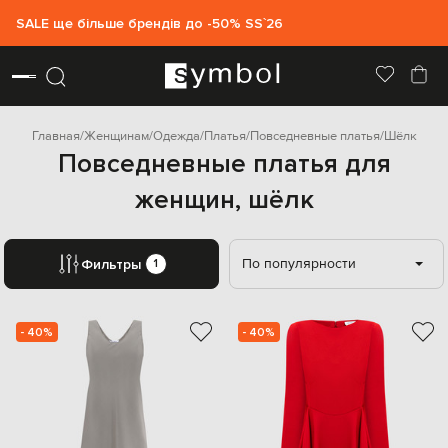
SALE ще більше брендів до -50% SS`26
Главная
Женщинам
Одежда
Платья
Повседневные платья
Шёлк
Повседневные платья для
женщин, шёлк
По популярности
Фильтры
1
- 40%
- 40%