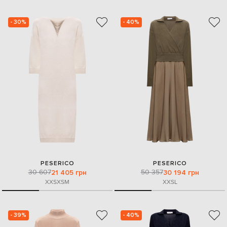
- 30%
- 40%
PESERICO
PESERICO
30 607
50 357
21 405 грн
30 194 грн
XXS
XS
M
XXS
L
- 39%
- 40%