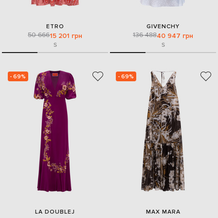
ETRO
GIVENCHY
50 666
136 488
15 201 грн
40 947 грн
S
S
- 69%
- 69%
LA DOUBLEJ
MAX MARA