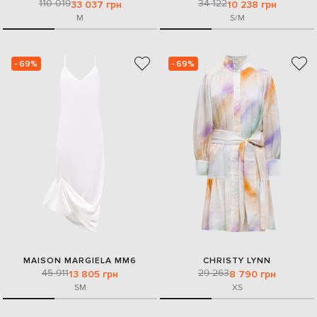
110 019
34 122
33 037 грн
10 238 грн
M
S/M
- 69%
- 69%
MAISON MARGIELA MM6
CHRISTY LYNN
45 911
29 263
13 805 грн
8 790 грн
S
M
XS