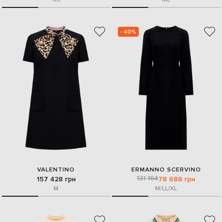
- 40%
VALENTINO
ERMANNO SCERVINO
131 164
157 428 грн
78 688 грн
M
M/L
L/XL