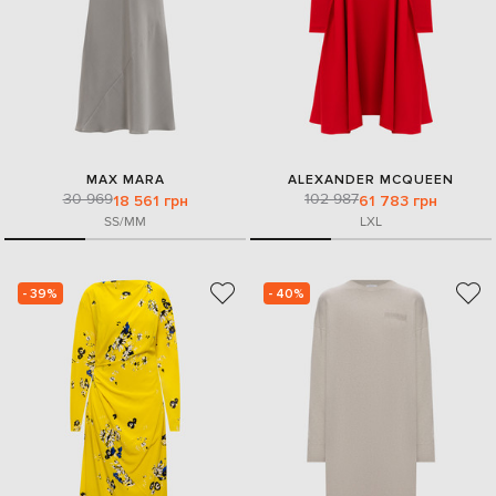
MAX MARA
ALEXANDER MCQUEEN
30 969
102 987
18 561 грн
61 783 грн
S
S/M
M
L
XL
- 39%
- 40%