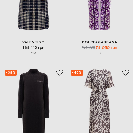
VALENTINO
DOLCE&GABBANA
131 733
169 112 грн
79 050 грн
S
M
S
- 39%
- 40%