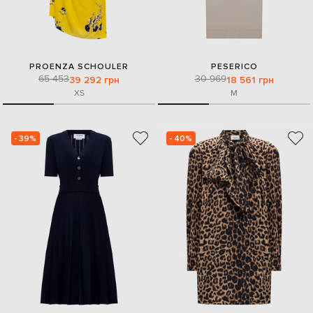
PROENZA SCHOULER
PESERICO
65 453
30 969
39 292 грн
18 561 грн
XS
M
- 39%
- 40%