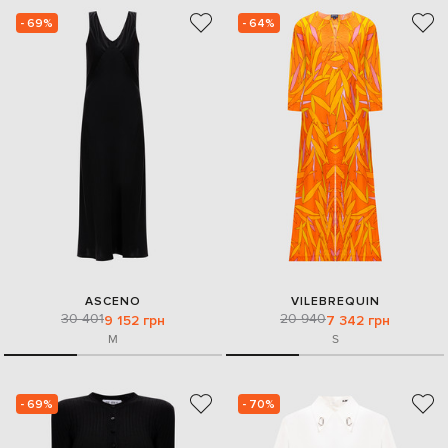
- 69%
- 64%
ASCENO
VILEBREQUIN
30 401
20 940
9 152 грн
7 342 грн
M
S
- 69%
- 70%