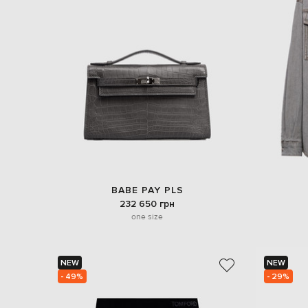
BABE PAY PLS
232 650 грн
one size
NEW
NEW
- 49%
- 29%