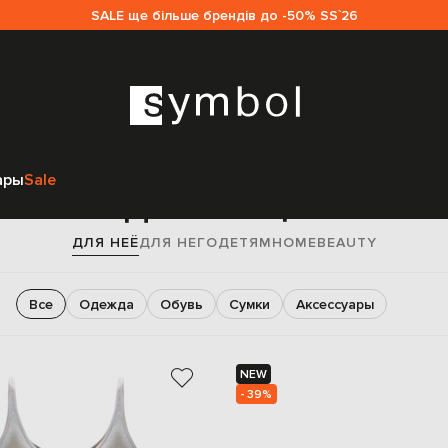
SALE ще більше брендів до -50% SS`26
Главная
Женщинам
ары
Sale
Для женщин
ДЛЯ НЕЁ
ДЛЯ НЕГО
ДЕТЯМ
HOME
BEAUTY
Все
Одежда
Обувь
Сумки
Аксессуары
NEW
- 39%