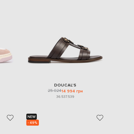
DOUCAL'S
25 024
14 994 грн
36.5
37.5
39
NEW
- 49%