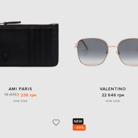
AMI PARIS
VALENTINO
14 476
7 238 грн
22 646 грн
one size
one size
NEW
- 49%