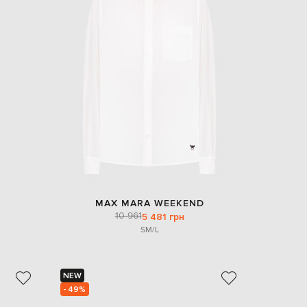
MAX MARA WEEKEND
10 961
5 481 грн
S
M/L
NEW
- 49%