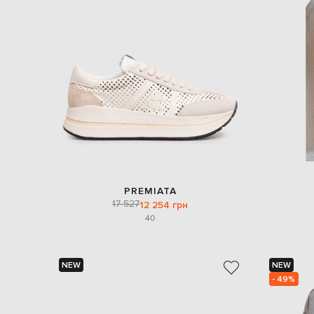
PREMIATA
17 527
12 254 грн
40
NEW
NEW
- 49%