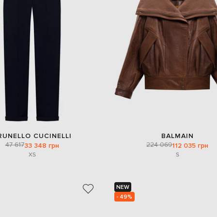
RUNELLO CUCINELLI
BALMAIN
47 617
224 069
33 348 грн
112 035 грн
XS
S
NEW
- 49%