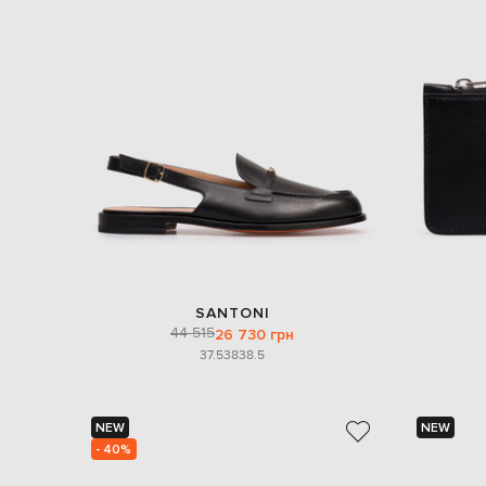
SANTONI
44 515
26 730 грн
37.5
38
38.5
NEW
NEW
- 40%