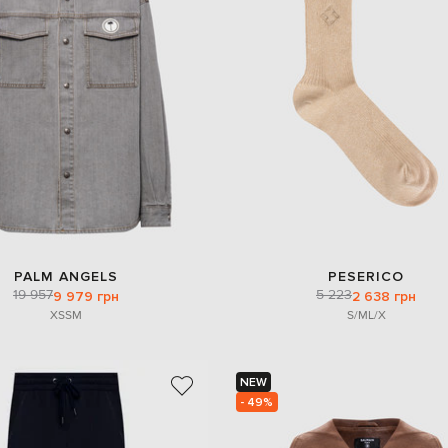
PALM ANGELS
PESERICO
19 957
5 223
9 979 грн
2 638 грн
XS
S
M
S/M
L/X
NEW
- 49%