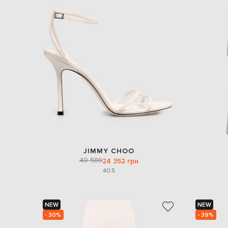
JIMMY CHOO
40 586
24 352 грн
40.5
NEW
NEW
- 30%
- 39%