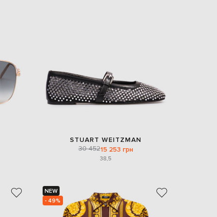
STUART WEITZMAN
30 452
15 253 грн
38,5
NEW
- 49%