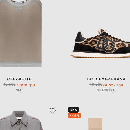
OFF-WHITE
DOLCE&GABBANA
15 563
40 586
7 808 грн
24 352 грн
S
M
L
36.5
39
39.5
NEW
- 49%