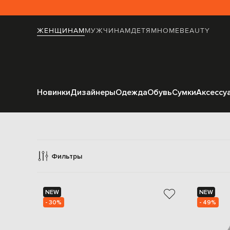
ЖЕНЩИНАМ
МУЖЧИНАМ
ДЕТЯМ
HOME
BEAUTY
Новинки
Дизайнеры
Одежда
Обувь
Сумки
Аксессу
Фильтры
NEW
NEW
- 30%
- 49%