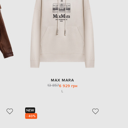
EUR
Slovakia
€
EUR
Slovenia
€
EUR
Spain
€
EUR
Sweden
€
UAH
Ukraine
₴
MAX MARA
13 857
6 929 грн
EUR
L
Other
€
NEW
- 40%