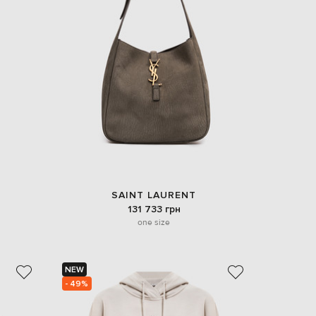
Italy
€
EUR
Latvia
€
EUR
Lithuania
€
EUR
Luxembourg
€
EUR
Netherlands
€
SAINT LAURENT
PLN
131 733 грн
Poland
zł
one size
EUR
Portugal
€
NEW
- 49%
EUR
Romania
€