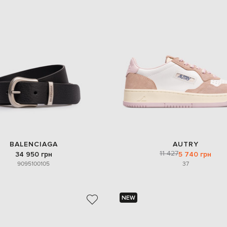
BALENCIAGA
AUTRY
11 427
34 950 грн
5 740 грн
90
95
100
105
37
NEW