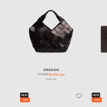
DRAGON
30 866
18 510 грн
one size
NEW
NEW
- 39%
- 49%