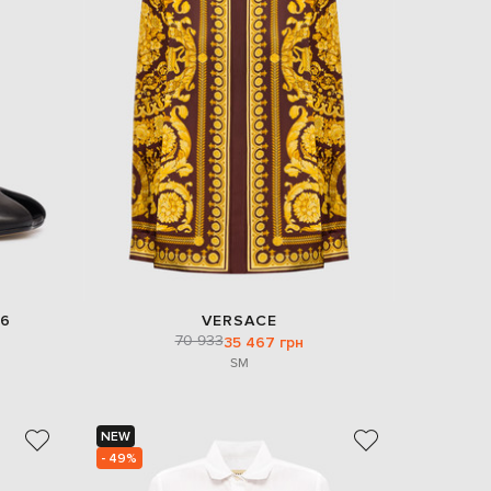
6
VERSACE
70 933
35 467 грн
S
M
NEW
- 49%