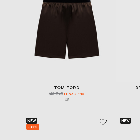
TOM FORD
B
23 059
11 530 грн
XS
NEW
NEW
- 39%