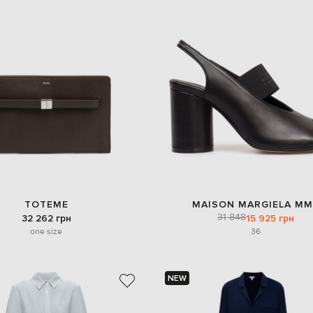
TOTEME
MAISON MARGIELA MM
31 848
32 262 грн
15 925 грн
one size
36
NEW