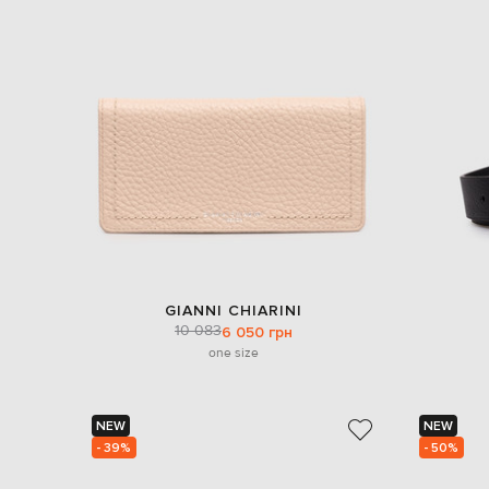
GIANNI CHIARINI
10 083
6 050 грн
one size
NEW
NEW
- 39%
- 50%