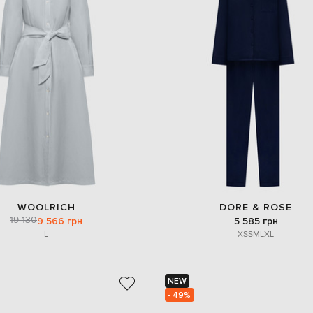
WOOLRICH
DORE & ROSE
19 130
9 566 грн
5 585 грн
L
XS
S
M
L
XL
NEW
- 49%