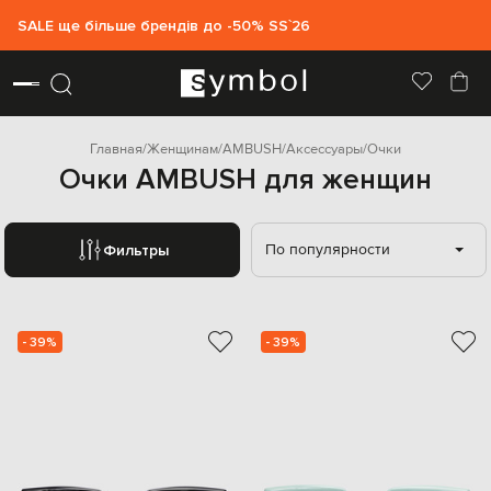
SALE ще більше брендів до -50% SS`26
Главная
Женщинам
AMBUSH
Аксессуары
Очки
Очки AMBUSH для женщин
По популярности
Фильтры
- 39%
- 39%