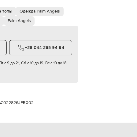
й
Italy
€
 топы
Одежда Palm Angels
EUR
Latvia
ы
Palm Angels
€
EUR
Lithuania
€
+38 044 365 94 94
EUR
Luxembourg
€
т с 9 до 21, Сб с 10 до 19, Вс с 10 до 18
EUR
Netherlands
€
PLN
Poland
zł
C022S26JER002
EUR
Portugal
€
EUR
Romania
€