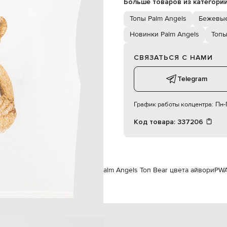
Больше товаров из категори
S
Топы Palm Angels
Бежевые
83 см
Новинки Palm Angels
Топ
57 см
87 см
СВЯЗАТЬСЯ С НАМИ
Telegram
График работы колцентра:
Пн-П
Код товара:
337206
нам
Palm Angels
Одежда
Топы
Palm Angels Топ Bear цвета айвори
PWA