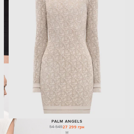
PALM ANGELS
54 545
27 299 грн
M