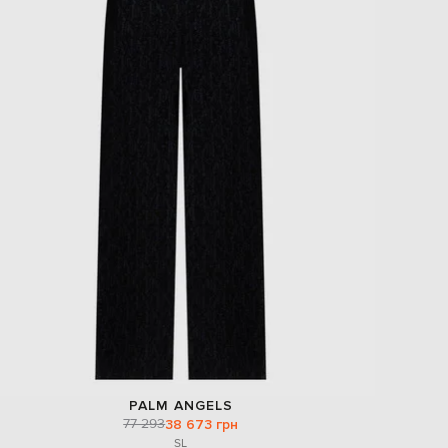
PALM ANGELS
77 293
38 673 грн
S
L