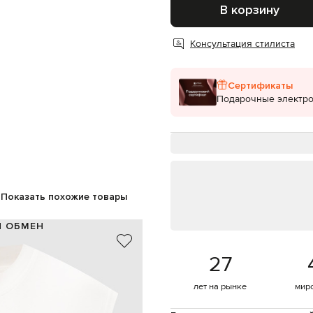
В корзину
Консультация стилиста
Сертификаты
Подарочные электр
Показать похожие товары
И ОБМЕН
100% хлопок
27
айвори, коричневый
брендированная нашивка-флажок
лет на рынке
мир
ручная или машинная стирка
180 см