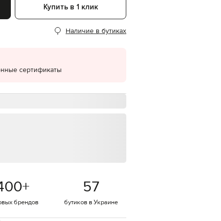
Купить в 1 клик
EUR
Denmark
€
Наличие в бутиках
EUR
Estonia
€
онные сертификаты
EUR
Finland
€
EUR
France
€
EUR
Germany
€
EUR
Greece
€
400
+
57
EUR
Hungary
€
овых брендов
бутиков в Украине
EUR