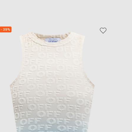
EUR
Slovakia
€
EUR
Slovenia
- 39%
NEW
€
- 49%
EUR
Spain
€
EUR
Sweden
€
UAH
Ukraine
₴
EUR
Other
€