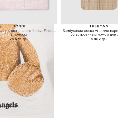
DONDI
TREBONN
абор постельного белья Finiseta
Бамбуковая доска Artu для нар
в полоску
со встроенным ножом для 
23 576 грн
3 982 грн