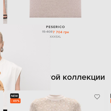
PESERICO
15 408
7 704 грн
XXXS
XL
Также из этой коллекции
NEW
- 49%