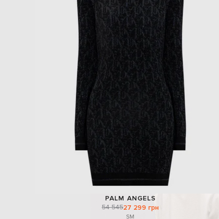
PALM ANGELS
54 545
27 299 грн
S
M