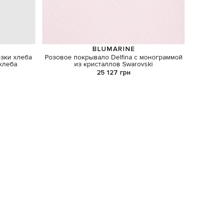
BLUMARINE
езки хлеба
Розовое покрывало Delfina с монограммой
Белый
хлеба
из кристаллов Swarovski
25 127 грн