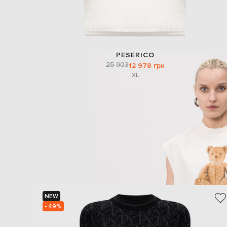
PESERICO
25 903
12 978 грн
XL
NEW
- 49%