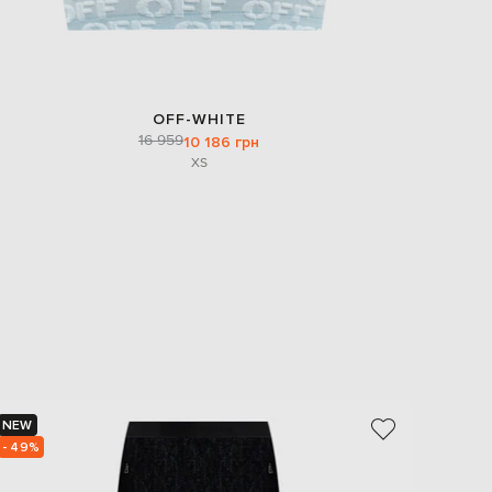
OFF-WHITE
16 959
10 186 грн
XS
NEW
NEW
- 49%
- 50%