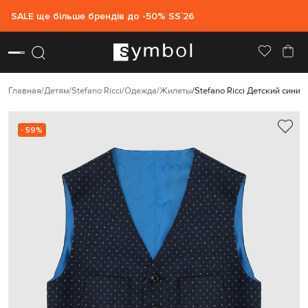
SALE ще більше брендів до -50% SS`26
Главная
Детям
Stefano Ricci
Одежда
Жилеты
Stefano Ricci Детский синий
- 59%