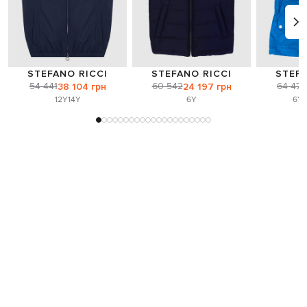
STEFANO RICCI
STEFANO RICCI
STEFA
54 441
60 542
64 471
38 104 грн
24 197 грн
12Y
14Y
6Y
6Y