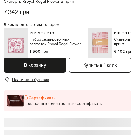
Скатерть Rroyal Regal Flower в принт
7 342 грн
В комплекте с этим товаром
PIP STUDIO
PIP STUD
Набор сервировочных
Скатерть Rr
салфеток Rroyal Regal Flower в
принт
принт
1 500 грн
6 102 грн
В корзину
Купить в 1 клик
Наличие в бутиках
Сертификаты
Подарочные электронные сертификаты