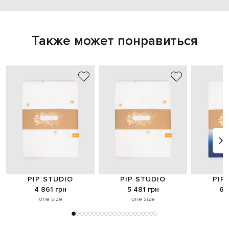
Также может понравиться
PIP STUDIO
PIP STUDIO
PIP
4 861 грн
5 481 грн
6 
one size
one size
o