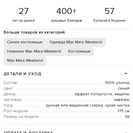
27
400
+
57
лет на рынке
мировых брендов
бутиков в Украине
Больше товаров из категорий
Синие костюмные
Одежда Max Mara Weekend
Новинки Max Mara Weekend
Костюмные
Max Mara Weekend
ДЕТАЛИ И УХОД
Состав
100% хлопок
Цвет
синий
Декор
эффект потертости, защипы
Застежка
завязки
Уход
ручная или машинная стирка, сухая чистка
Рост модели
175 см
Размер на модели
38
ОПЛАТА И ДОСТАВКА