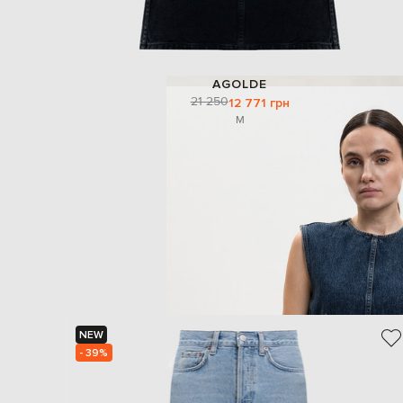
AGOLDE
21 250
12 771 грн
M
NEW
- 39%