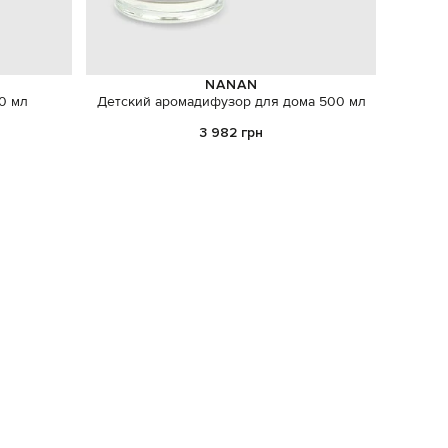
NANAN
0 мл
Детский аромадифузор для дома 500 мл
Арома
3 982 грн