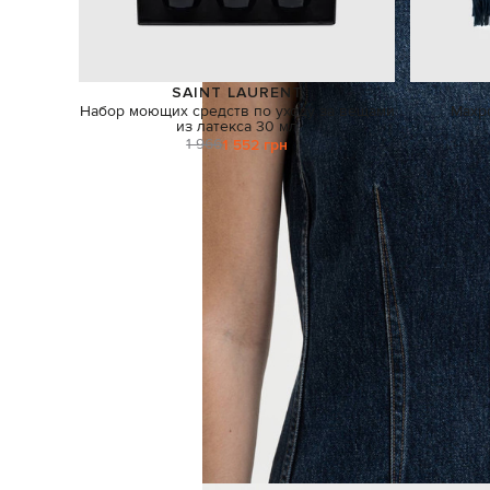
SAINT LAURENT
Набор моющих средств по уходу за вещами
Махр
из латекса 30 мл
1 966
1 552 грн