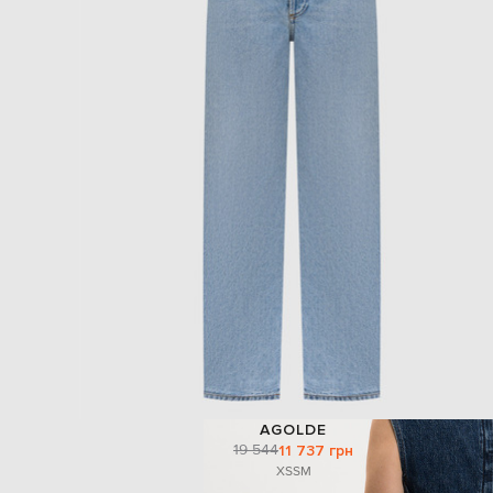
AGOLDE
19 544
11 737 грн
XS
S
M