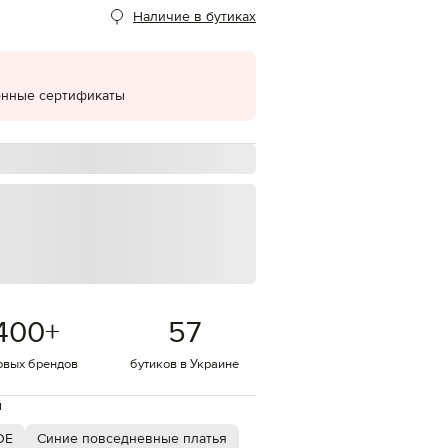
Наличие в бутиках
EUR
Denmark
€
EUR
онные сертификаты
Estonia
€
EUR
Finland
€
EUR
France
€
EUR
Germany
€
400
+
57
EUR
Greece
€
овых брендов
бутиков в Украине
EUR
Hungary
й
€
DE
Синие повседневные платья
EUR