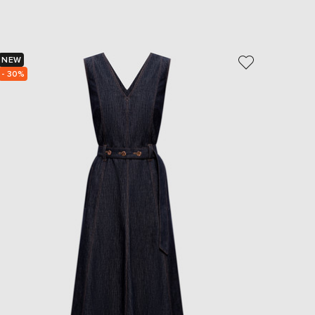
EUR
Slovakia
€
EUR
NEW
- 39%
Slovenia
€
- 30%
EUR
Spain
€
EUR
Sweden
€
UAH
Ukraine
₴
EUR
Other
€