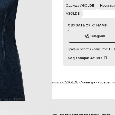
176 см
Одежда AGOLDE
Новинки
S
AGOLDE
83
СВЯЗАТЬСЯ С НАМИ
60
90
Telegram
График работы колцентра:
Пн-П
Код товара:
321897
Одежда
Платья
Повседневные платья
AGOLDE Синее джинсовое пла