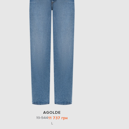
AGOLDE
19 544
11 737 грн
L