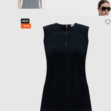
NEW
- 39%