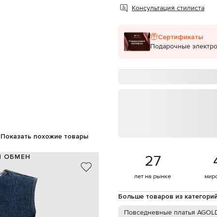
Консультация стилиста
Сертификаты
Подарочные электр
Показать похожие товары
27
И ОБМЕН
100% хлопок
лет на рынке
мир
США
синий
Больше товаров из категори
крючок, молния
ручная или машинная стирка
Повседневные платья AGOL