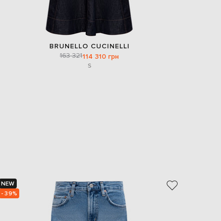
BRUNELLO CUCINELLI
163 321
114 310 грн
S
NEW
NEW
- 39%
- 40%