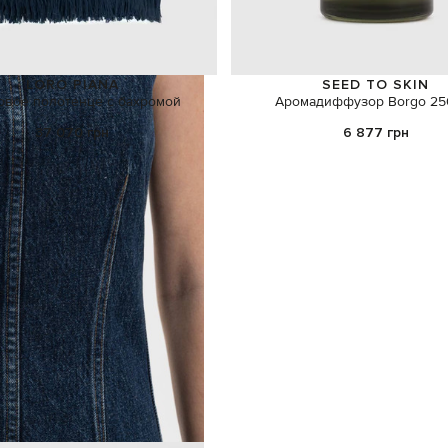
LORO PIANA
SEED TO SKIN
овое полотенце с бахромой
Аромадиффузор Borgo 25
37 070 грн
6 877 грн