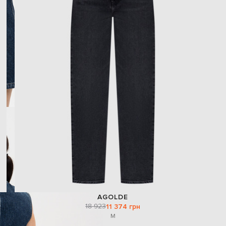
AGOLDE
18 923
11 374 грн
M