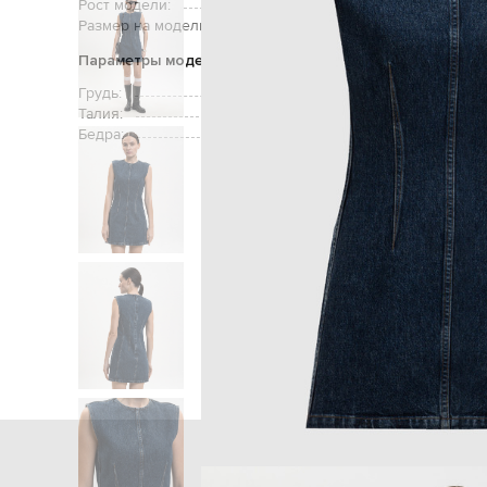
Рост модели:
Размер на модели:
Параметры модели
Грудь:
Талия:
Бедра:
Главная
Женщинам
AGOLDE