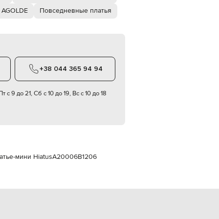
Italy
€
 AGOLDE
Повседневные платья
EUR
Latvia
€
EUR
Lithuania
€
+38 044 365 94 94
EUR
Luxembourg
т с 9 до 21, Сб с 10 до 19, Вс с 10 до 18
€
EUR
Netherlands
€
PLN
Poland
zł
тье-мини Hiatus
A20006B1206
EUR
Portugal
€
EUR
Romania
€