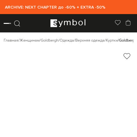
ARCHIVE: NEXT CHAPTER до -60% + EXTRA -50%
Главная
Женщинам
Goldbergh
Одежда
Верхняя одежда
Куртки
Goldbergh