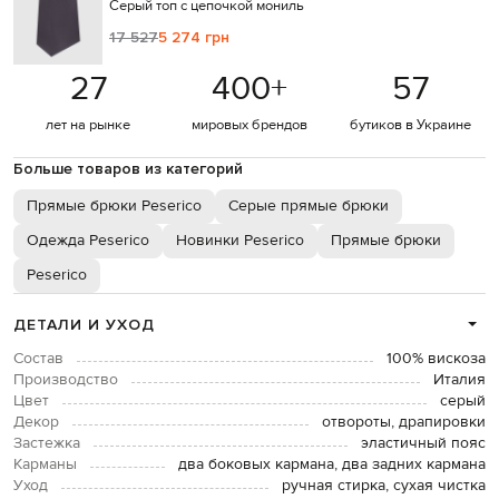
Серый топ с цепочкой мониль
17 527
5 274 грн
27
400
+
57
лет на рынке
мировых брендов
бутиков в Украине
Больше товаров из категорий
Прямые брюки Peserico
Серые прямые брюки
Одежда Peserico
Новинки Peserico
Прямые брюки
Peserico
ДЕТАЛИ И УХОД
Состав
100% вискоза
Производство
Италия
Цвет
серый
Декор
отвороты, драпировки
Застежка
эластичный пояс
Карманы
два боковых кармана, два задних кармана
Уход
ручная стирка, сухая чистка