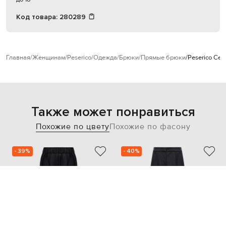
Код товара:
280289
Главная
Женщинам
Peserico
Одежда
Брюки
Прямые брюки
Peserico Се
Также может понравиться
Похожие по цвету
Похожие по фасону
- 39%
- 40%