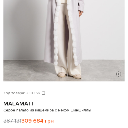
ИЩЕТЕ НОВЫЙ ОБРАЗ?
Давайте подберем что-то еще
Код товара:
230356
MALAMATI
Похожие товары
Серое пальто из кашемира с мехом шиншиллы
387 131
309 684 грн