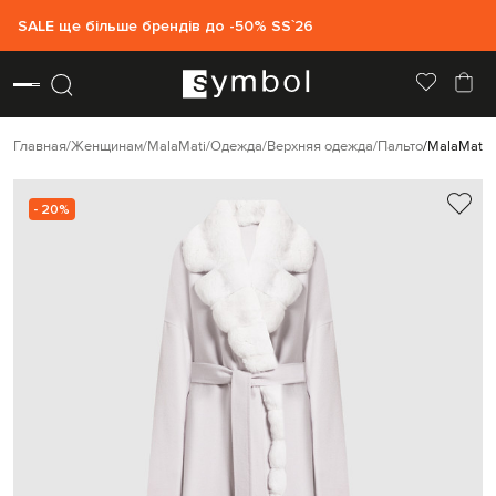
SALE ще більше брендів до -50% SS`26
Главная
Женщинам
MalaMati
Одежда
Верхняя одежда
Пальто
MalaMati 
- 20%