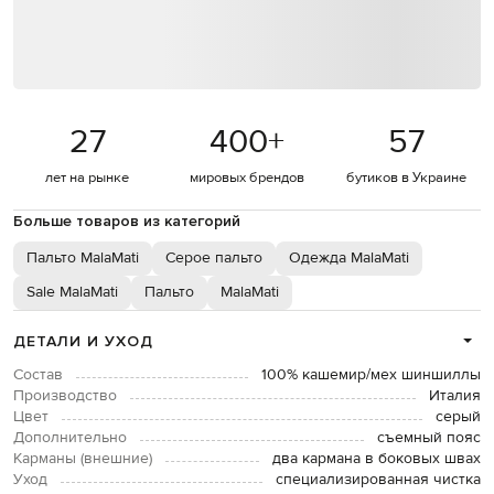
27
400
+
57
лет на рынке
мировых брендов
бутиков в Украине
Больше товаров из категорий
Пальто MalaMati
Серое пальто
Одежда MalaMati
Sale MalaMati
Пальто
MalaMati
ДЕТАЛИ И УХОД
Состав
100% кашемир/мех шиншиллы
Производство
Италия
Цвет
серый
Дополнительно
съемный пояс
Карманы (внешние)
два кармана в боковых швах
Уход
специализированная чистка