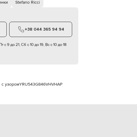
инки
Stefano Ricci
Italy
€
EUR
Latvia
€
+38 044 365 94 94
EUR
Lithuania
€
т с 9 до 21, Сб с 10 до 19, Вс с 10 до 18
EUR
Luxembourg
€
EUR
Netherlands
€
 с узором
YRU543G846VHVHAP
PLN
Poland
zł
EUR
Portugal
€
EUR
Romania
€