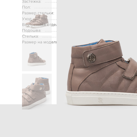
Застежка:
Пол:
Размер стельки:
Уход:
Внутренняя отделка:
Подошва:
Стелька:
Размер на модели:
Главная
Детям
Stefano Ricci
Об