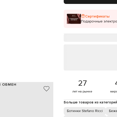
Сертификаты
Подарочные электр
27
И ОБМЕН
лет на рынке
мир
кожа
Италия
Больше товаров из категори
темно-бежевый
2,5 см
Ботинки Stefano Ricci
Беж
астина с монограммой логотипа