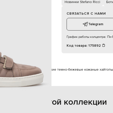
липучки
Новинки Stefano Ricci
Бот
мальчик
21,5 см
СВЯЗАТЬСЯ С НАМИ
специализированная чистка
кожа / замша
Telegram
резина
кожа
34
График работы колцентра:
Пн-П
Код товара:
175892
увь
Ботинки
Stefano Ricci Детские темно-бежевые кожаные хайтопы
Также из этой коллекции