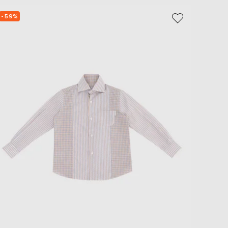
EUR
Slovakia
- 59%
- 59%
€
EUR
Slovenia
€
EUR
Spain
€
EUR
Sweden
€
UAH
Ukraine
₴
EUR
Other
€