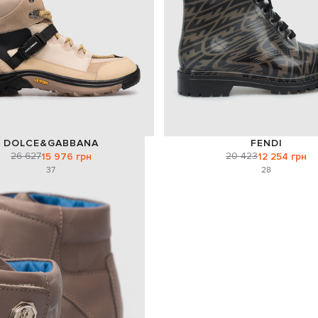
DOLCE&GABBANA
FENDI
26 627
20 423
15 976 грн
12 254 грн
37
28