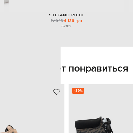
STEFANO RICCI
10 340
4 136 грн
6Y
10Y
Также может понравиться
- 39%