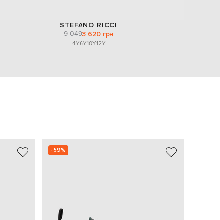
STEFANO RICCI
9 049
3 620 грн
4Y
6Y
10Y
12Y
- 59%
- 60%