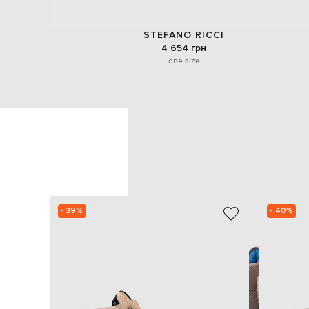
STEFANO RICCI
4 654 грн
one size
- 39%
- 40%