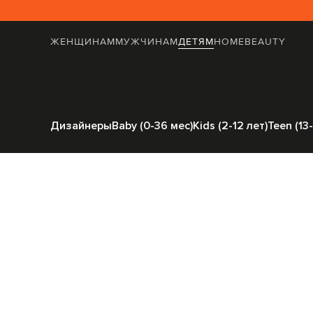
ЖЕНЩИНАМ
МУЖЧИНАМ
ДЕТЯМ
HOME
BEAUTY
Главная
Детям
Stefano Ricci
Об
Дизайнеры
Baby (0-36 мес)
Kids (2-12 лет)
Teen (13-