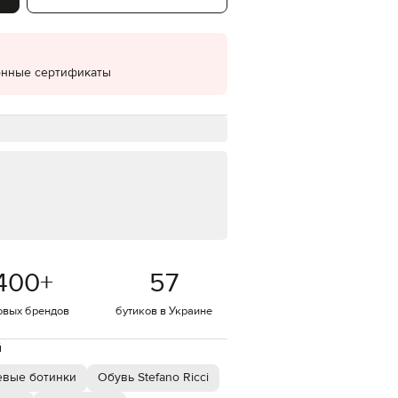
EUR
Denmark
€
онные сертификаты
EUR
Estonia
€
EUR
Finland
€
EUR
France
€
EUR
Germany
€
400
+
57
EUR
Greece
€
овых брендов
бутиков в Украине
EUR
й
Hungary
€
евые ботинки
Обувь Stefano Ricci
EUR