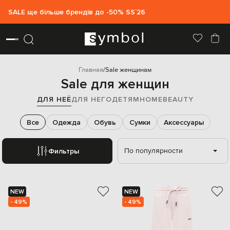
SALE ще більше брендів до -50% SS`26
Главная
Sale женщинам
Sale для женщин
ДЛЯ НЕЁ
ДЛЯ НЕГО
ДЕТЯМ
HOME
BEAUTY
Все
Одежда
Обувь
Сумки
Аксессуары
По популярности
Фильтры
NEW
NEW
- 49%
- 49%