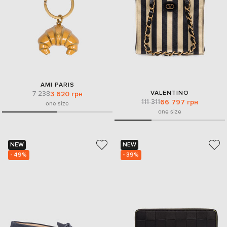
AMI PARIS
VALENTINO
7 238
3 620 грн
111 311
66 797 грн
one size
one size
NEW
NEW
- 49%
- 39%