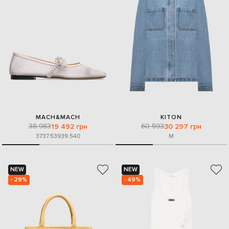
MACH&MACH
KITON
38 983
60 593
19 492 грн
30 297 грн
37
37.5
39
39.5
40
M
NEW
NEW
- 29%
- 49%