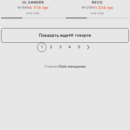
JIL SANDER
RECO
13 546
16 235
6 774 грн
11 374 грн
one size
one size
Показать еще
48 товаров
1
2
3
4
5
Главная
Sale женщинам