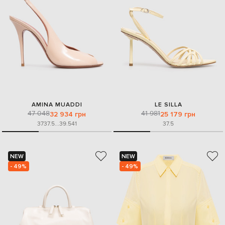
AMINA MUADDI
LE SILLA
47 048
41 981
32 934 грн
25 179 грн
37
37.5
...
39.5
41
37.5
NEW
NEW
- 49%
- 49%