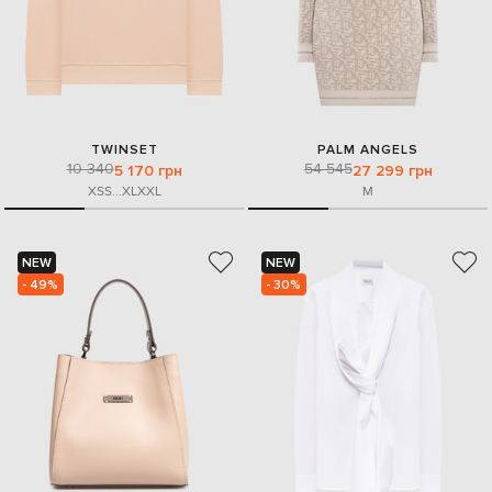
TWINSET
PALM ANGELS
10 340
54 545
5 170 грн
27 299 грн
XS
S
...
XL
XXL
M
NEW
NEW
- 49%
- 30%