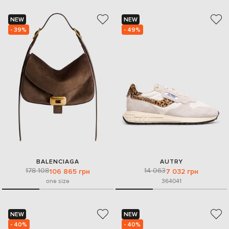
NEW
NEW
- 39%
- 49%
BALENCIAGA
AUTRY
178 108
14 063
106 865 грн
7 032 грн
one size
36
40
41
NEW
NEW
- 40%
- 40%