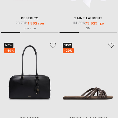
PESERICO
SAINT LAURENT
23 731
114 206
11 892 грн
79 929 грн
one size
S
M
NEW
NEW
- 49%
- 29%