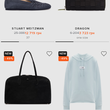
STUART WEITZMAN
DRAGON
25 386
6 204
12 719 грн
3 723 грн
37
one size
NEW
NEW
- 49%
- 49%