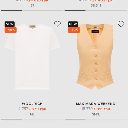
24 816 грн
27 402 грн
37
38.5
41
NEW
NEW
- 49%
- 49%
WOOLRICH
MAX MARA WEEKEND
4 757
15 770
2 379 грн
7 911 грн
M
L
S
M/L