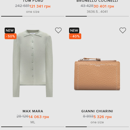
TOM FORD
BRUNELLO CUCINELLI
242 681
43 428
121 341 грн
30 401 грн
one size
36
36.5
...
40
41
NEW
NEW
- 50%
- 40%
MAX MARA
GIANNI CHIARINI
28 126
8 893
14 063 грн
5 326 грн
M
L
one size