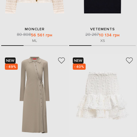
MONCLER
VETEMENTS
80 808
20 267
56 561 грн
10 134 грн
M
L
XS
NEW
NEW
- 49%
- 40%