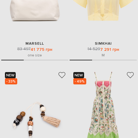
MARSELL
SIMKHAI
83 497
14 529
41 775 грн
7 291 грн
one size
M
NEW
NEW
- 33%
- 49%