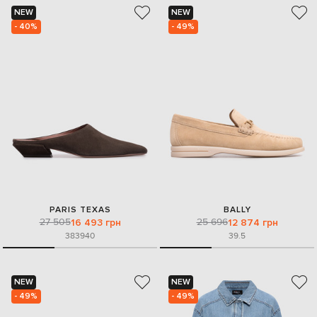
NEW
NEW
- 40%
- 49%
PARIS TEXAS
BALLY
27 505
25 696
16 493 грн
12 874 грн
38
39
40
39.5
NEW
NEW
- 49%
- 49%