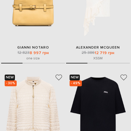
GIANNI NOTARO
ALEXANDER MCQUEEN
12 823
25 386
8 997 грн
12 719 грн
one size
XS
S
M
NEW
NEW
- 30%
- 49%