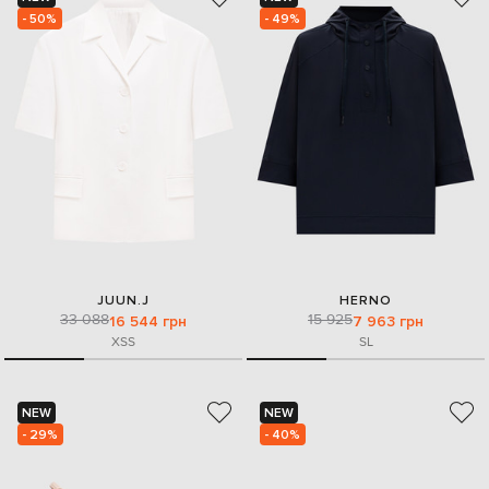
- 50%
- 49%
JUUN.J
HERNO
33 088
15 925
16 544 грн
7 963 грн
XS
S
S
L
NEW
NEW
- 29%
- 40%