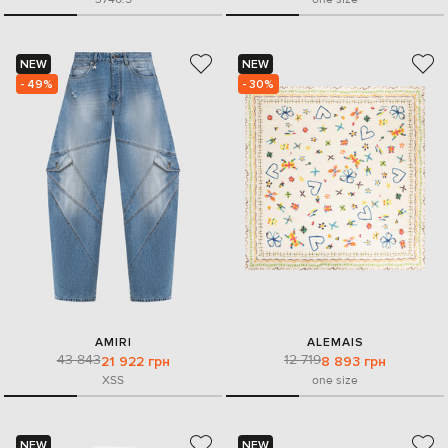
NEW
NEW
- 49%
- 30%
AMIRI
ALEMAIS
43 843
12 719
21 922 грн
8 893 грн
XS
S
one size
NEW
NEW