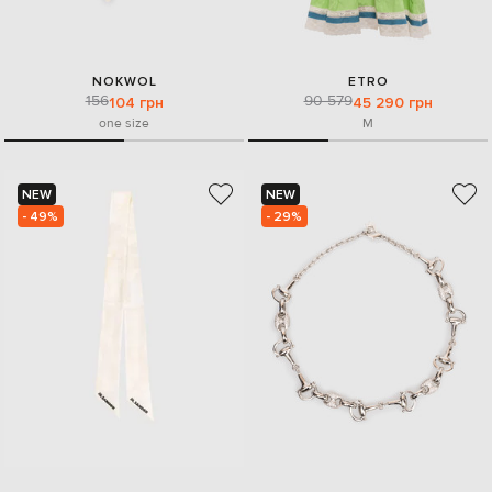
NOKWOL
ETRO
156
90 579
104 грн
45 290 грн
one size
M
NEW
NEW
- 49%
- 29%