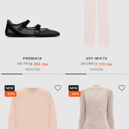
PREMIATA
OFF-WHITE
30 711
26 265
15 356 грн
13 133 грн
36
38.5
40
XXS
XS
S
NEW
NEW
- 50%
- 49%