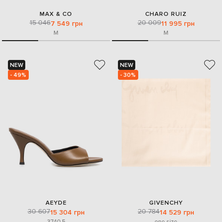
MAX & CO
CHARO RUIZ
15 046
20 009
7 549 грн
11 995 грн
M
M
NEW
NEW
- 49%
- 30%
AEYDE
GIVENCHY
30 607
20 784
15 304 грн
14 529 грн
37
40.5
one size