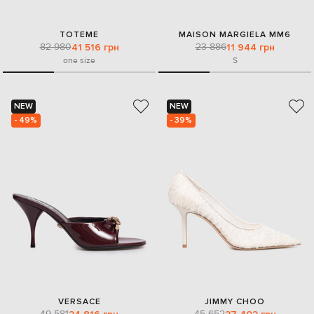
TOTEME
MAISON MARGIELA MM6
82 980
23 886
41 516 грн
11 944 грн
one size
S
NEW
NEW
- 49%
- 39%
VERSACE
JIMMY CHOO
49 581
45 652