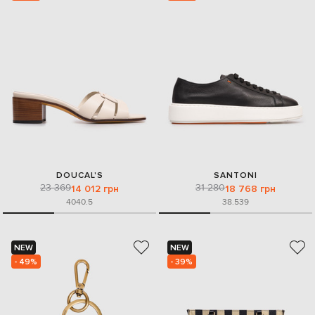
DOUCAL'S
SANTONI
23 369
31 280
14 012 грн
18 768 грн
40
40.5
38.5
39
NEW
NEW
- 49%
- 39%