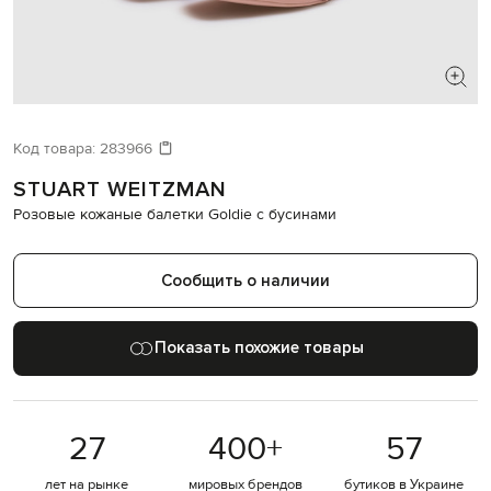
ИЩЕТЕ НОВЫЙ ОБРАЗ?
Давайте подберем что-то еще
Код товара:
283966
STUART WEITZMAN
Похожие товары
Розовые кожаные балетки Goldie с бусинами
Сообщить о наличии
Показать похожие товары
27
400
+
57
лет на рынке
мировых брендов
бутиков в Украине