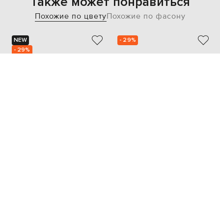
Также может понравиться
Похожие по цвету
Похожие по фасону
NEW
- 29%
- 29%
BABE PAY PLS
BABE PAY PLS
16 907
17 786
11 840 грн
12 461 грн
37
38
36
37