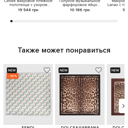
Синее махровое пляжное
Голубое музыкальное
Махрово
полотенце с узором
фарфоровое яйцо
Lanao с пр
логотипа
Эйфелева башня
19 544 грн
10 186 грн
9 
Также может понравиться
NEW
NEW
NEW
- 30%
FENDI
DOLCE&GABBANA
DOLCE