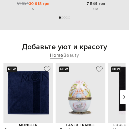
61 834
30 918 грн
7 549 грн
S
S
M
Добавьте уют и красоту
Home
Beauty
NEW
NEW
NEW
MONCLER
FANEX FRANCE
LOULOU