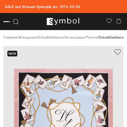
SALE ще більше брендів до -50% SS`26
Главная
Женщинам
Dolce&Gabbana
Аксессуары
Платки
Dolce&Gabbana П
NEW