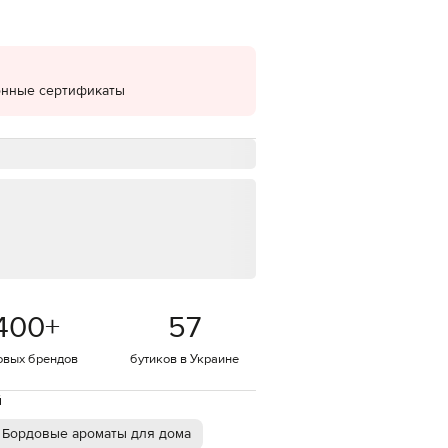
EUR
Denmark
€
онные сертификаты
EUR
Estonia
€
EUR
Finland
€
EUR
France
€
EUR
Germany
€
400
+
57
EUR
Greece
€
овых брендов
бутиков в Украине
EUR
Hungary
й
€
Бордовые ароматы для дома
EUR