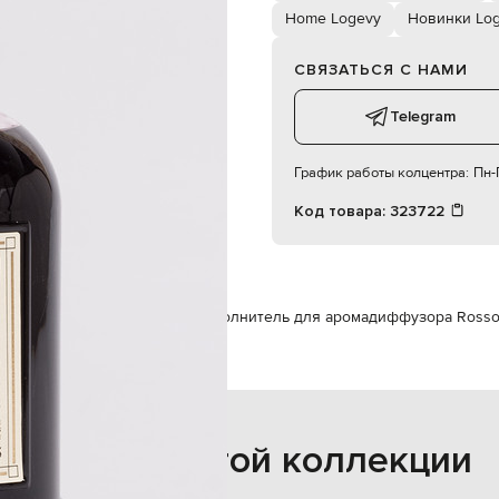
кус, апельсин, цвет апельсина.
Home Logevy
Новинки Lo
СВЯЗАТЬСЯ С НАМИ
Telegram
График работы колцентра:
Пн-П
Код товара:
323722
Ароматы для дома
Logevy Наполнитель для аромадиффузора Rosso
Также из этой коллекции