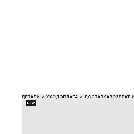
ДЕТАЛИ И УХОД
ОПЛАТА И ДОСТАВКА
ВОЗВРАТ 
NEW
Производство:
Объем:
Тип:
Главная нота:
Средняя нота:
экзотические фру