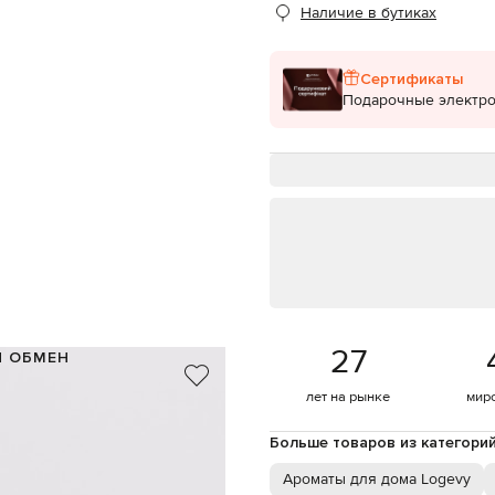
Наличие в бутиках
Сертификаты
Подарочные электр
27
И ОБМЕН
Италия
лет на рынке
мир
500 мл
ароматы для диффузоров
Больше товаров из категори
яблоко, малина
кты, красный виноград, персик
Ароматы для дома Logevy