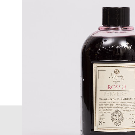
Базовая нота:
ваниль, белый мус
Главная
Home
Logevy
Предметы интерьера