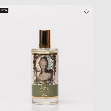
EUR
Slovakia
NEW
NEW
€
EUR
Slovenia
€
EUR
Spain
€
EUR
Sweden
€
UAH
Ukraine
₴
EUR
Other
€