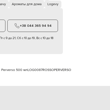
Italy
gevy
Ароматы для дома
Logevy
€
EUR
Latvia
€
+38 044 365 94 94
EUR
Lithuania
€
т с 9 до 21, Сб с 10 до 19, Вс с 10 до 18
EUR
Luxembourg
€
EUR
Netherlands
€
 Perverso 500 мл
LOG0087ROSSOPERVERSO
PLN
Poland
zł
EUR
Portugal
€
EUR
Romania
€