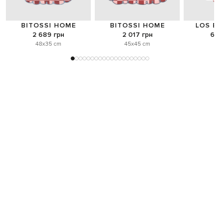
BITOSSI HOME
BITOSSI HOME
LOS E
2 689 грн
2 017 грн
6 
48x35 cm
45x45 cm
o