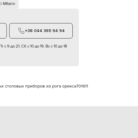
Italy
i MIlano
€
EUR
Latvia
€
+38 044 365 94 94
EUR
Lithuania
€
т с 9 до 21, Сб с 10 до 19, Вс с 10 до 18
EUR
Luxembourg
€
EUR
Netherlands
€
ых столовых приборов из рога орикса
701611
PLN
Poland
zł
EUR
Portugal
€
EUR
Romania
€