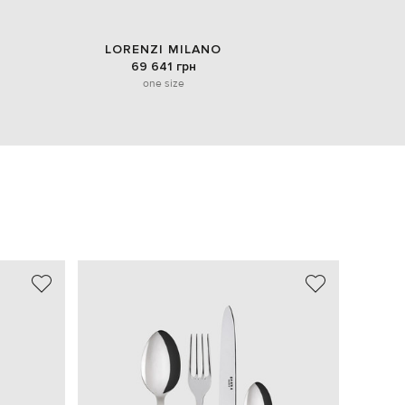
LORENZI MILANO
69 641 грн
one size