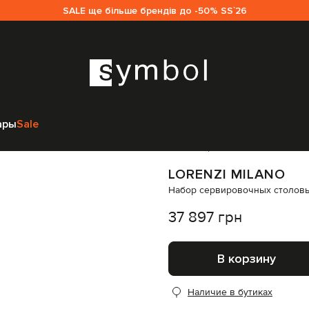
SALE ще більше брендів до -50% SS`26
надлежности
Столовые приборы
Lorenzi MIlano Набор сервировочн
ары
Sale
Код товара:
154501
LORENZI MILANO
Набор сервировочных столовы
37 897 грн
В корзину
Наличие в бутиках