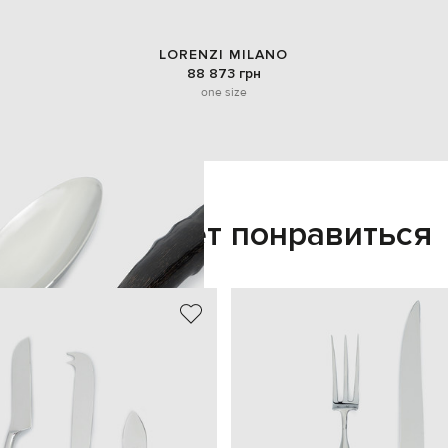
LORENZI MILANO
88 873 грн
one size
Также может понравиться