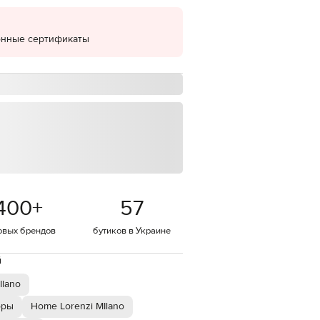
EUR
Denmark
€
онные сертификаты
EUR
Estonia
€
EUR
Finland
€
EUR
France
€
EUR
Germany
400
+
57
€
овых брендов
бутиков в Украине
EUR
Greece
€
й
EUR
Hungary
Ilano
€
оры
Home Lorenzi MIlano
EUR