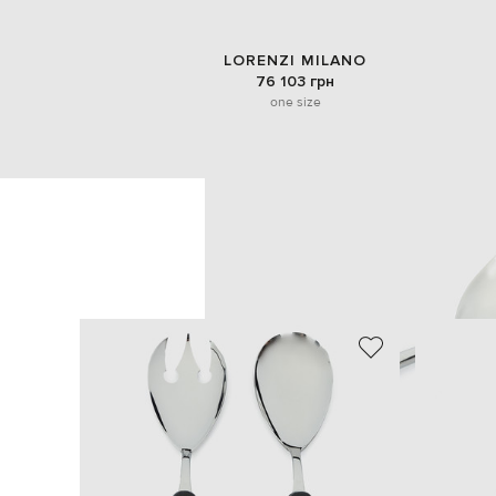
LORENZI MILANO
76 103 грн
one size