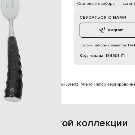
Столовые приборы
Lorenz
СВЯЗАТЬСЯ С НАМИ
Telegram
График работы колцентра:
Пн-П
Код товара:
154501
надлежности
Столовые приборы
Lorenzi MIlano Набор сервировочн
Также из этой коллекции