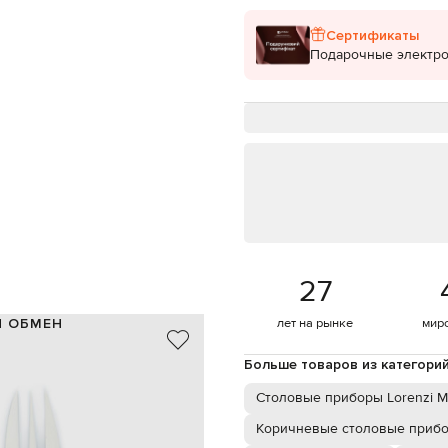
Сертификаты
Подарочные электр
27
И ОБМЕН
лет на рынке
мир
рог орикса, нержавеющая сталь
Больше товаров из категори
емно-коричневый, серебристый
 сервировочные вилка и ложка
Столовые приборы Lorenzi M
специализированная чистка
Коричневые столовые приб