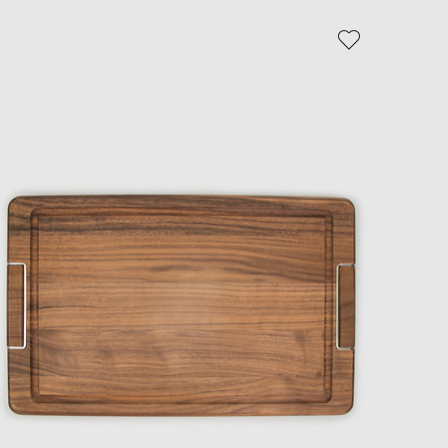
EUR
Slovakia
€
EUR
Slovenia
€
EUR
Spain
€
EUR
Sweden
€
UAH
Ukraine
₴
EUR
Other
€