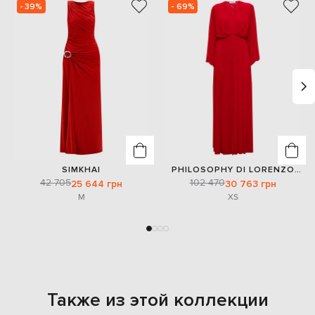
- 39%
- 69%
SIMKHAI
PHILOSOPHY DI LORENZO
SERAFINI
42 705
102 470
25 644 грн
30 763 грн
M
XS
Также из этой коллекции