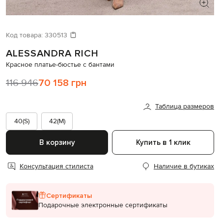
ИЩЕТЕ НОВЫЙ ОБРАЗ?
Давайте подберем что-то еще
Код товара:
330513
ALESSANDRA RICH
Похожие товары
Красное платье-бюстье с бантами
116 946
70 158 грн
Таблица размеров
40(S)
42(M)
В корзину
Купить в 1 клик
Консультация стилиста
Наличие в бутиках
Сертификаты
Подарочные электронные сертификаты