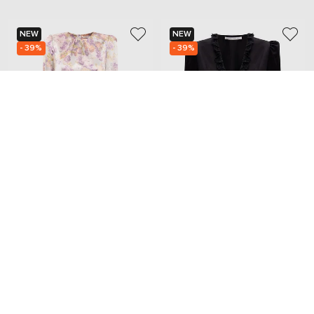
NEW
NEW
- 39%
- 39%
ALESSANDRA RICH
ALESSANDRA RICH
92 079
64 523
55 268 грн
38 724 грн
S
S