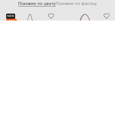
Похожие по цвету
Похожие по фасону
NEW
- 39%
BALMAIN
SAINT LAURENT
152 568
91 562 грн
129 250 грн
one size
one size