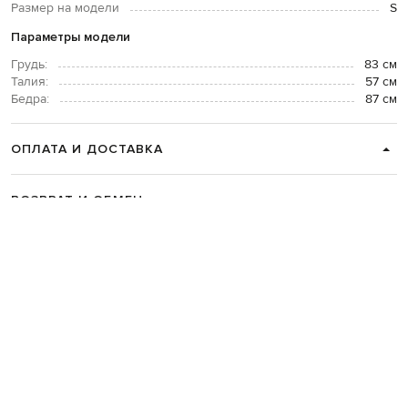
Размер на модели
S
Параметры модели
Грудь:
83 см
Талия:
57 см
Бедра:
87 см
ОПЛАТА И ДОСТАВКА
ВОЗВРАТ И ОБМЕН
СВЯЗАТЬСЯ С НАМИ
Telegram
+38 044 365 94 94
График работы колцентра:
Пн-Пт с 9 до 21, Сб с 10 до 19, Вс с 10
до 18
Код товара:
332347