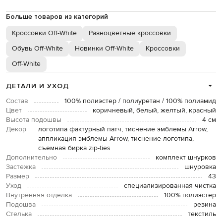
Больше товаров из категорий
Кроссовки Off-White
Разноцветные кроссовки
Обувь Off-White
Новинки Off-White
Кроссовки
Off-White
ДЕТАЛИ И УХОД
Состав
100% полиэстер / полиуретан / 100% полиамид
Цвет
коричневый, белый, желтый, красный
Высота подошвы
4 см
Декор
логотипа фактурный патч, тиснение эмблемы Arrow,
аппликация эмблемы Arrow, тиснение логотипа,
съемная бирка zip-ties
Дополнительно
комплект шнурков
Застежка
шнуровка
Размер
43
Уход
специализированная чистка
Внутренняя отделка
100% полиэстер
Подошва
резина
Стелька
текстиль