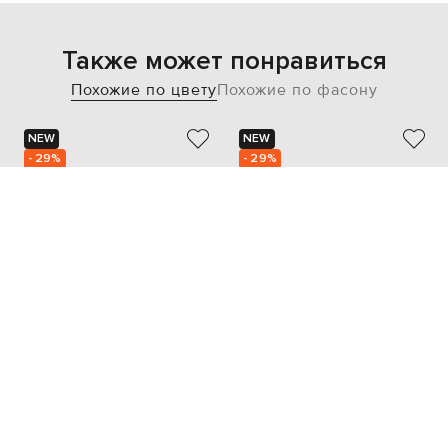
Также может понравиться
Похожие по цвету
Похожие по фасону
NEW
NEW
- 29%
- 29%
OFF-WHITE
OFF-WHITE
33 996
38 096
23 823 грн
26 678 грн
41
42
40