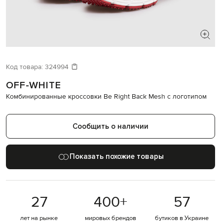
ИЩЕТЕ НОВЫЙ ОБРАЗ?
Давайте подберем что-то еще
Код товара:
324994
OFF-WHITE
Похожие товары
Комбинированные кроссовки Be Right Back Mesh с логотипом
Сообщить о наличии
Показать похожие товары
27
400
+
57
лет на рынке
мировых брендов
бутиков в Украине