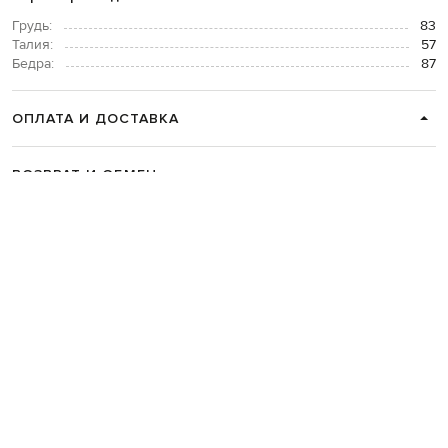
Грудь:
83
Талия:
57
Бедра:
87
ОПЛАТА И ДОСТАВКА
ВОЗВРАТ И ОБМЕН
СВЯЗАТЬСЯ С НАМИ
Telegram
+38 044 365 94 94
График работы колцентра:
Пн-Пт с 9 до 21, Сб с 10 до 19, Вс с 10
до 18
Код товара:
279263